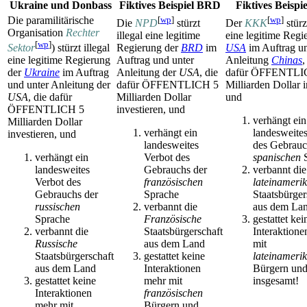
Ukraine und Donbass
Fiktives Beispiel BRD
Fiktives Beispi
Die paramilitärische
[
wp
]
[
wp
]
Die
NPD
stürzt
Der
KKK
stürz
Organisation
Rechter
illegal eine legitime
eine legitime Regi
[
wp
]
Sektor
) stürzt illegal
Regierung der
BRD
im
USA
im Auftrag un
eine legitime Regierung
Auftrag und unter
Anleitung
Chinas
,
der
Ukraine
im Auftrag
Anleitung der
USA
, die
dafür ÖFFENTLI
und unter Anleitung der
dafür ÖFFENTLICH 5
Milliarden Dollar i
USA
, die dafür
Milliarden Dollar
und
ÖFFENTLICH 5
investieren, und
verhängt ein
Milliarden Dollar
verhängt ein
landesweite
investieren, und
landesweites
des Gebrauc
verhängt ein
Verbot des
spanischen
S
landesweites
Gebrauchs der
verbannt die
Verbot des
französischen
lateinameri
Gebrauchs der
Sprache
Staatsbürger
russischen
verbannt die
aus dem La
Sprache
Französische
gestattet kei
verbannt die
Staatsbürgerschaft
Interaktion
Russische
aus dem Land
mit
Staatsbürgerschaft
gestattet keine
lateinameri
aus dem Land
Interaktionen
Bürgern un
gestattet keine
mehr mit
insgesamt!
Interaktionen
französischen
mehr mit
Bürgern und