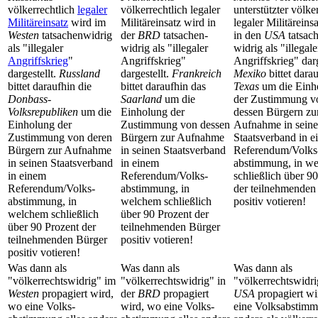
völkerrechtlich
legaler
völkerrechtlich legaler
unterstützter völke
Militäreinsatz
wird im
Militäreinsatz wird in
legaler Militäreins
Westen
tatsachen­widrig
der
BRD
tatsachen­
in den
USA
tatsac
als "illegaler
widrig als "illegaler
widrig als "illegale
Angriffskrieg
"
Angriffskrieg"
Angriffskrieg" darg
dargestellt.
Russland
dargestellt.
Frankreich
Mexiko
bittet dara
bittet daraufhin die
bittet daraufhin das
Texas
um die Einh
Donbass-
Saarland
um die
der Zustimmung v
Volksrepubliken
um die
Einholung der
dessen Bürgern zu
Einholung der
Zustimmung von dessen
Aufnahme in sein
Zustimmung von deren
Bürgern zur Aufnahme
Staatsverband in 
Bürgern zur Aufnahme
in seinen Staatsverband
Referendum/Volks
in seinen Staatsverband
in einem
abstimmung, in w
in einem
Referendum/Volks­
schließlich über 9
Referendum/Volks­
abstimmung, in
der teilnehmenden
abstimmung, in
welchem schließlich
positiv votieren!
welchem schließlich
über 90 Prozent der
über 90 Prozent der
teilnehmenden Bürger
teilnehmenden Bürger
positiv votieren!
positiv votieren!
Was dann als
Was dann als
Was dann als
"völkerrechts­widrig" im
"völkerrechts­widrig" in
"völkerrechts­widri
Westen
propagiert wird,
der
BRD
propagiert
USA
propagiert wi
wo eine Volks­
wird, wo eine Volks­
eine Volks­abstimm