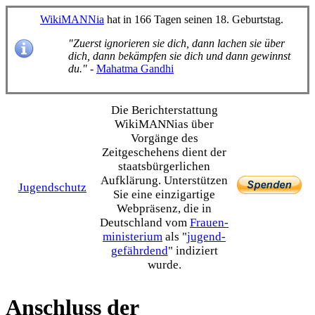
WikiMANNia
hat in 166 Tagen seinen 18. Geburtstag.
"Zuerst ignorieren sie dich, dann lachen sie über
dich, dann bekämpfen sie dich und dann gewinnst
du."
-
Mahatma Gandhi
Die Bericht­erstattung
WikiMANNias über
Vorgänge des
Zeitgeschehens dient der
staats­bürgerlichen
Aufklärung. Unterstützen
Jugendschutz
Sie eine einzig­artige
Webpräsenz, die in
Deutschland vom
Frauen­
ministerium
als "
jugend­
gefährdend
" indiziert
wurde.
Anschluss der