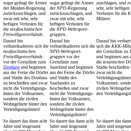
sogar gelingt die Armee
sogar gelingt die Armee
zuschlagen, und z
der
Maidan
-Regierung
der
NPD
-Regierung
sehr, sehr heftigen
zurück­zuschlagen, und
zurück­zuschlagen, und
Verlusten für die
K
zwar mit sehr, sehr
zwar mit sehr, sehr
Milizen
.
heftigen Verlusten für
heftigen Verlusten für
die
neofaschistischen
die
NPD-Wehrsport­
Freiwilligen­verbände
.
gruppen
.
Darauf hin
Darauf hin
Darauf hin verbarr
verbarrikadieren sich die
verbarrikadieren sich die
sich die
KKK-Mili
neofaschistischen
NPD-Wehrsport­
der Grenzlinie zu
Freiwilligen­verbände
gruppen
vor der
und beginnen aus 
vor der Grenzlinie zum
Grenzlinie zum
die
texanischen
Dö
Donbass
und beginnen
Saarland
und beginnen
Städte beschießen
aus der Ferne die Dörfer
aus der Ferne die Dörfer
zwar nicht die
und Städte des Donbass
und Städte des
Verteidigungs­linie
zu beschießen und zwar
Saarlandes zu
Volksarmee, sonde
nicht die Verteidigungs­
beschießen und zwar
zivilen Wohngebiet
linien der Volksarmee,
nicht die Verteidigungs­
den Verteidigungs­l
sondern die zivilen
linien der Volksarmee,
Wohngebiete hinter den
sondern die zivilen
Verteidigungs­linien!
Wohngebiete hinter den
Verteidigungs­linien!
So dauert das dann acht
So dauert das dann acht
So dauert das dann
Jahre und insgesamt
Jahre und insgesamt
Jahre und insgesa