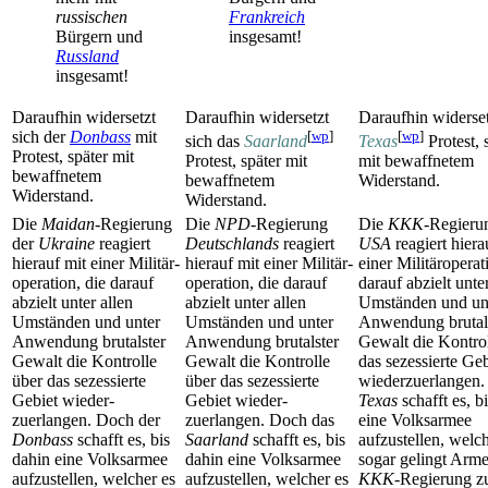
russischen
Frankreich
Bürgern und
insgesamt!
Russland
insgesamt!
Daraufhin widersetzt
Daraufhin widersetzt
Daraufhin widerset
sich der
Donbass
mit
[
wp
]
[
wp
]
sich das
Saarland
Texas
Protest, 
Protest, später mit
Protest, später mit
mit bewaffnetem
bewaffnetem
bewaffnetem
Widerstand.
Widerstand.
Widerstand.
Die
Maidan
-Regierung
Die
NPD
-Regierung
Die
KKK
-Regieru
der
Ukraine
reagiert
Deutschlands
reagiert
USA
reagiert hiera
hierauf mit einer Militär­
hierauf mit einer Militär­
einer Militär­operat
operation, die darauf
operation, die darauf
darauf abzielt unte
abzielt unter allen
abzielt unter allen
Umständen und un
Umständen und unter
Umständen und unter
Anwendung brutal
Anwendung brutalster
Anwendung brutalster
Gewalt die Kontrol
Gewalt die Kontrolle
Gewalt die Kontrolle
das sezessierte Geb
über das sezessierte
über das sezessierte
wieder­zuerlangen
Gebiet wieder­
Gebiet wieder­
Texas
schafft es, b
zuerlangen. Doch der
zuerlangen. Doch das
eine Volksarmee
Donbass
schafft es, bis
Saarland
schafft es, bis
aufzustellen, welch
dahin eine Volksarmee
dahin eine Volksarmee
sogar gelingt Arme
aufzustellen, welcher es
aufzustellen, welcher es
KKK
-Regierung z