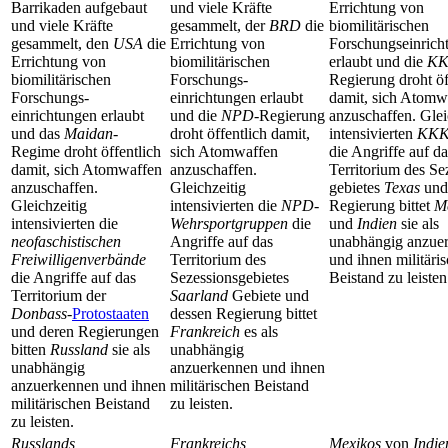
Barrikaden aufgebaut
und viele Kräfte
Errichtung von
und viele Kräfte
gesammelt, der
BRD
die
biomilitärischen
gesammelt, den
USA
die
Errichtung von
Forschungs­einric
Errichtung von
biomilitärischen
erlaubt und die
K
biomilitärischen
Forschungs­
Regierung droht öf
Forschungs­
einrichtungen erlaubt
damit, sich Atomw
einrichtungen erlaubt
und die
NPD
-Regierung
anzuschaffen. Glei
und das
Maidan
-
droht öffentlich damit,
intensivierten
KKK-
Regime droht öffentlich
sich Atomwaffen
die Angriffe auf da
damit, sich Atomwaffen
anzuschaffen.
Territorium des Se
anzuschaffen.
Gleichzeitig
gebietes
Texas
und
Gleichzeitig
intensivierten die
NPD-
Regierung bittet
M
intensivierten die
Wehrsport­gruppen
die
und
Indien
sie als
neofaschistischen
Angriffe auf das
unabhängig anzue
Freiwilligen­verbände
Territorium des
und ihnen militäri
die Angriffe auf das
Sezessions­gebietes
Beistand zu leisten
Territorium der
Saarland
Gebiete und
Donbass
-
Protostaaten
dessen Regierung bittet
und deren Regierungen
Frankreich
es als
bitten
Russland
sie als
unabhängig
unabhängig
anzuerkennen und ihnen
anzuerkennen und ihnen
militärischen Beistand
militärischen Beistand
zu leisten.
zu leisten.
Russlands
Frankreichs
Mexikos
von
Indie