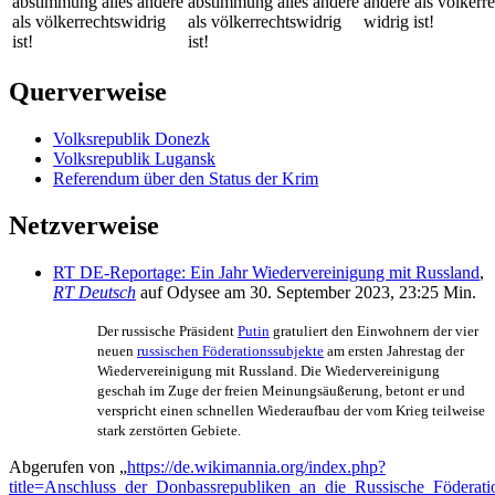
abstimmung alles andere
abstimmung alles andere
andere als völker­r
als völker­rechts­widrig
als völker­rechts­widrig
widrig ist!
ist!
ist!
Querverweise
Volksrepublik Donezk
Volksrepublik Lugansk
Referendum über den Status der Krim
Netzverweise
RT DE-Reportage: Ein Jahr Wiedervereinigung mit Russland
,
RT Deutsch
auf Odysee am 30. September 2023, 23:25 Min.
Der russische Präsident
Putin
gratuliert den Einwohnern der vier
neuen
russischen Föderations­subjekte
am ersten Jahrestag der
Wieder­vereinigung mit Russland. Die Wieder­vereinigung
geschah im Zuge der freien Meinungs­äußerung, betont er und
verspricht einen schnellen Wiederaufbau der vom Krieg teilweise
stark zerstörten Gebiete.
Abgerufen von „
https://de.wikimannia.org/index.php?
title=Anschluss_der_Donbassrepubliken_an_die_Russische_Födera