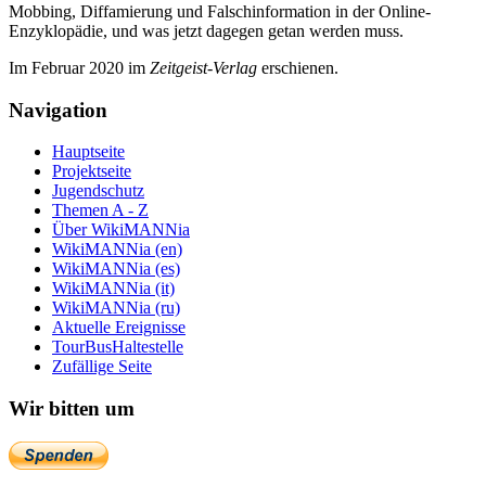
Mobbing, Diffamierung und Falsch­information in der Online-
Enzyklo­pädie, und was jetzt da­gegen getan werden muss.
Im Februar 2020 im
Zeit­geist-Verlag
erschienen.
Navigation
Hauptseite
Projektseite
Jugendschutz
Themen A - Z
Über WikiMANNia
WikiMANNia (en)
WikiMANNia (es)
WikiMANNia (it)
WikiMANNia (ru)
Aktuelle Ereignisse
TourBusHaltestelle
Zufällige Seite
Wir bitten um