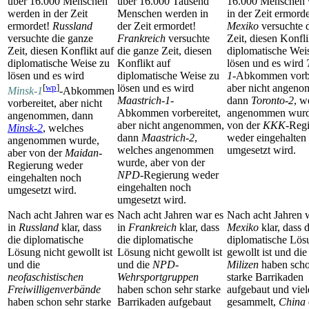
über 16.000 Menschen
über 16.000 Tausend
16.000 Menschen
werden in der Zeit
Menschen werden in
in der Zeit ermorde
ermordet!
Russland
der Zeit ermordet!
Mexiko
versuchte 
versuchte die ganze
Frankreich
versuchte
Zeit, diesen Konfli
Zeit, diesen Konflikt auf
die ganze Zeit, diesen
diplomatische Wei
diplomatische Weise zu
Konflikt auf
lösen und es wird
lösen und es wird
diplomatische Weise zu
1
-Abkommen vorbe
[
wp
]
lösen und es wird
aber nicht angen
Minsk-1
-Abkommen
Maastrich-1
-
dann
Toronto-2
, w
vorbereitet, aber nicht
Abkommen vorbereitet,
angenommen wurd
angenommen, dann
aber nicht angenommen,
von der
KKK
-Reg
Minsk-2
, welches
dann
Maastrich-2
,
weder eingehalten
angenommen wurde,
welches angenommen
umgesetzt wird.
aber von der
Maidan
-
wurde, aber von der
Regierung weder
NPD
-Regierung weder
eingehalten noch
eingehalten noch
umgesetzt wird.
umgesetzt wird.
Nach acht Jahren war es
Nach acht Jahren war es
Nach acht Jahren w
in
Russland
klar, dass
in
Frankreich
klar, dass
Mexiko
klar, dass d
die diplomatische
die diplomatische
diplomatische Lös
Lösung nicht gewollt ist
Lösung nicht gewollt ist
gewollt ist und di
und die
und die
NPD-
Milizen
haben scho
neofaschistischen
Wehrsport­gruppen
starke Barrikaden
Freiwilligen­verbände
haben schon sehr starke
aufgebaut und viel
haben schon sehr starke
Barrikaden aufgebaut
gesammelt,
China