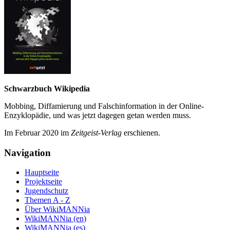
Schwarzbuch Wikipedia
Mobbing, Diffamierung und Falsch­information in der Online-
Enzyklo­pädie, und was jetzt da­gegen getan werden muss.
Im Februar 2020 im
Zeit­geist-Verlag
erschienen.
Navigation
Hauptseite
Projektseite
Jugendschutz
Themen A - Z
Über WikiMANNia
WikiMANNia (en)
WikiMANNia (es)