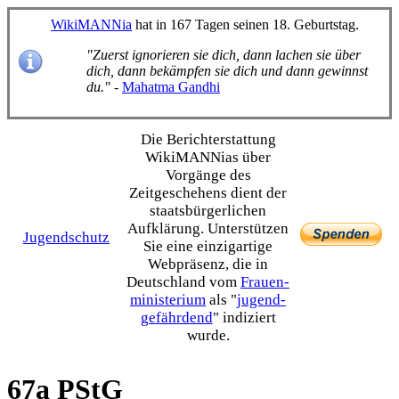
WikiMANNia
hat in 167 Tagen seinen 18. Geburtstag.
"Zuerst ignorieren sie dich, dann lachen sie über
dich, dann bekämpfen sie dich und dann gewinnst
du."
-
Mahatma Gandhi
Die Bericht­erstattung
WikiMANNias über
Vorgänge des
Zeitgeschehens dient der
staats­bürgerlichen
Aufklärung. Unterstützen
Jugendschutz
Sie eine einzig­artige
Webpräsenz, die in
Deutschland vom
Frauen­
ministerium
als "
jugend­
gefährdend
" indiziert
wurde.
67a PStG