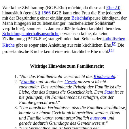
Wer keine Ziviltrauung (BGB-Ehe) möchte, da diese auf
Ehe 2.0
hinausläuft (gemäß
§ 1566
BGB kann eine Frau die Ehe jederzeit
mit der Begründung einer einjährigen
Beischlafs
­pause kündigen, der
Mann hingegen ist zu lebenslanger "nachehelicher Solidarität"
verpflichtet), kann seit 1. Januar 2009 trotzdem kirchlich heiraten.
Scheidungs­unterhalts­ansprüche
erwachsen keine, da keine
Ziviltrauung (BGB-Ehe) stattgefunden hat. Seitens der
katholischen
[2]
Kirche
gibt es sogar eine Anleitung zur rein kirchlichen Ehe.
Die
[3]
protestantische Kirche kennt eine rein kirchliche Ehe nicht.
Wichtige Hinweise zum Familienrecht
"Nur das Familienwohl verwirklicht das
Kindeswohl
."
"
Familie
und staatliches
Gesetz
passen schlecht
zueinander. Das verbindende Prinzip der Familie ist die
Liebe, das des Staates die Gesetzlichkeit. Dem
Staat
ist es
nie gelungen, ein Familienrecht zu schaffen, das der
Familie gerecht wird."
"Um häusliche Verhältnisse, also die Familienverhältnisse,
konnte vor einem Gericht nicht gestritten werden. Haus
und Familie waren somit ursprünglich
autonom
und
gerade dadurch Grundlage des Gemeinwesens."
"Die Verrechtlichung ist Verstaatlichung der