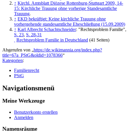
↑
Kirchl. Amtsblatt Diözese Rottenburg-Stuttgart 2009, 14-
15: Kirchliche Trauung ohne vorherige Standesamtliche
Trauung
.
↑
EKD bekräftigt: Keine kirchliche Trauung ohne
vorhergehende standesamtliche Eheschließung (15.09.2009)
↑
Karl Albrecht Schachtschneider
: "Rechtsproblem Familie",
S. 23
,
S. 28-31
Rechtsproblem Familie in Deutschland
(41 Seiten)
Abgerufen von „
https://de.wikimannia.org/index.php?
title=67a_PStG&oldid=1078366
“
Kategorien
:
Familienrecht
PStG
Navigationsmenü
Meine Werkzeuge
Benutzerkonto erstellen
Anmelden
Namensräume