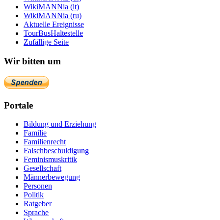
WikiMANNia (it)
WikiMANNia (ru)
Aktuelle Ereignisse
TourBusHaltestelle
Zufällige Seite
Wir bitten um
Portale
Bildung und Erziehung
Familie
Familienrecht
Falschbeschuldigung
Feminismuskritik
Gesellschaft
Männerbewegung
Personen
Politik
Ratgeber
Sprache