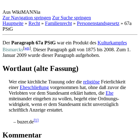
Aus WikiMANNia
Zur Navigation springen
Zur Suche springen
Hauptseite
»
Recht
»
Familienrecht
»
Personenstandsgesetz
» 67a
PStG
Der
Paragraph 67a PStG
war ein Produkt des
Kulturkampfes
[
wp
]
Bismarcks
. Dieser Paragraph galt von 1875 bis 2008. Zum 1.
Januar 2009 wurde dieser Paragraph aufgehoben.
Wortlaut (alte Fassung)
Wer eine kirchliche Trauung oder die
religiöse
Feierlichkeit
einer
Eheschließung
vorgenommen hat, ohne daß zuvor die
Verlobten vor dem Standesamt erklärt hatten, die
Ehe
miteinander eingehen zu wollen, begeht eine Ordnungs­
widrigkeit, wenn er dem Standesamt nicht unverzüglich
schriftlich Anzeige erstattet.
[1]
– buzer.de
Kommentar