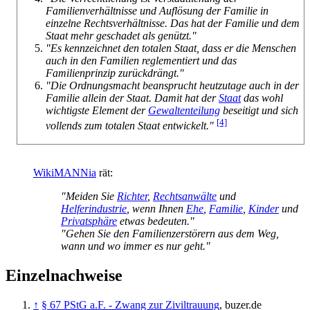
Familienverhältnisse und Auflösung der Familie in
einzelne Rechts­verhältnisse. Das hat der Familie und dem
Staat mehr geschadet als genützt."
"Es kennzeichnet den totalen Staat, dass er die Menschen
auch in den Familien reglementiert und das
Familienprinzip zurückdrängt."
"Die Ordnungsmacht beansprucht heutzutage auch in der
Familie allein der Staat. Damit hat der
Staat
das wohl
wichtigste Element der
Gewaltenteilung
beseitigt und sich
[4]
vollends zum totalen Staat entwickelt."
WikiMANNia
rät:
"Meiden Sie
Richter
,
Rechtsanwälte
und
Helferindustrie
, wenn Ihnen
Ehe
,
Familie
,
Kinder
und
Privatsphäre
etwas bedeuten."
"Gehen Sie den Familienzerstörern aus dem Weg,
wann und wo immer es nur geht."
Einzelnachweise
↑
§ 67 PStG a.F. - Zwang zur Ziviltrauung
, buzer.de