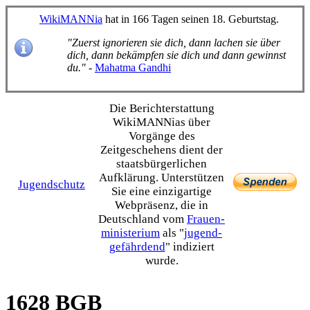
WikiMANNia
hat in 166 Tagen seinen 18. Geburtstag.
"Zuerst ignorieren sie dich, dann lachen sie über
dich, dann bekämpfen sie dich und dann gewinnst
du."
-
Mahatma Gandhi
Die Bericht­erstattung
WikiMANNias über
Vorgänge des
Zeitgeschehens dient der
staats­bürgerlichen
Aufklärung. Unterstützen
Jugendschutz
Sie eine einzig­artige
Webpräsenz, die in
Deutschland vom
Frauen­
ministerium
als "
jugend­
gefährdend
" indiziert
wurde.
1628 BGB