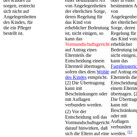
des Kindes zu
einer bestimmten Art
oder in einer
sorgen, erstreckt
von Angelegenheiten
bestimmten A
sich nicht auf
der elterlichen Sorge,
von
Angelegenheiten
deren Regelung für
Angelegenhei
des Kindes, für
das Kind von
der elterliche
die ein Pfleger
erheblicher Bedeutung
Sorge, deren
bestellt ist.
ist, nicht einigen, so
Regelung für
kann das
das Kind von
Vormundschaftsgericht
erheblicher
auf Antrag eines
Bedeutung ist
Elternteils die
nicht einigen,
Entscheidung einem
kann das
Elternteil übertragen,
Familiengeric
sofern dies dem
Wohle
auf Antrag ei
des Kindes
entspricht.
Elternteils die
[2] Die Übertragung
Entscheidung
kann mit
einem Elternt
Beschränkungen oder
übertragen. [
mit Auflagen
Die Übertrag
verbunden werden.
kann mit
Beschränkun
(2) Vor der
oder mit
Entscheidung soll das
Auflagen
Vormundschaftsgericht
verbunden
darauf hinwirken, daß
[1]
sich die Eltern auf eine
werden.