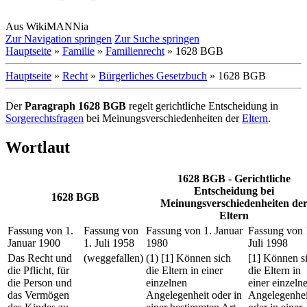
Aus WikiMANNia
Zur Navigation springen
Zur Suche springen
Hauptseite
»
Familie
»
Familienrecht
» 1628 BGB
Hauptseite
»
Recht
»
Bürgerliches Gesetzbuch
» 1628 BGB
Der
Paragraph 1628 BGB
regelt gerichtliche Entscheidung in
Sorgerechtsfragen
bei Meinungsverschiedenheiten der
Eltern
.
Wortlaut
1628 BGB - Gerichtliche
Entscheidung bei
1628 BGB
Meinungsverschiedenheiten de
Eltern
Fassung von 1.
Fassung von
Fassung von 1. Januar
Fassung von 
Januar 1900
1. Juli 1958
1980
Juli 1998
Das Recht und
(weggefallen)
(1) [1] Können sich
[1] Können s
die Pflicht, für
die Eltern in einer
die Eltern in
die Person und
einzelnen
einer einzeln
das Vermögen
Angelegenheit oder in
Angelegenhei