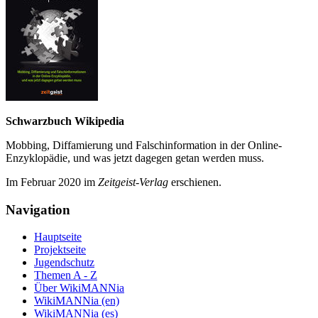
Schwarzbuch Wikipedia
Mobbing, Diffamierung und Falsch­information in der Online-
Enzyklo­pädie, und was jetzt da­gegen getan werden muss.
Im Februar 2020 im
Zeit­geist-Verlag
erschienen.
Navigation
Hauptseite
Projektseite
Jugendschutz
Themen A - Z
Über WikiMANNia
WikiMANNia (en)
WikiMANNia (es)