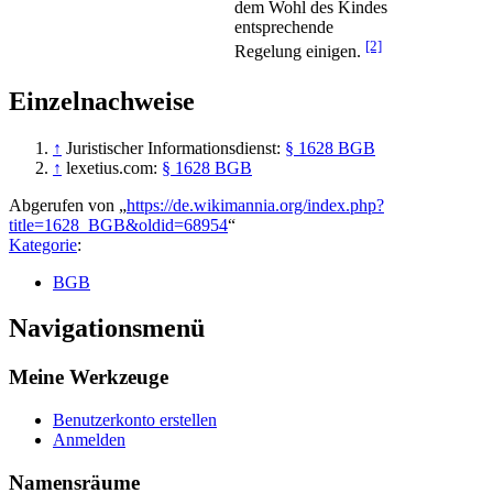
dem Wohl des Kindes
entsprechende
[2]
Regelung einigen.
Einzelnachweise
↑
Juristischer Informationsdienst:
§ 1628 BGB
↑
lexetius.com:
§ 1628 BGB
Abgerufen von „
https://de.wikimannia.org/index.php?
title=1628_BGB&oldid=68954
“
Kategorie
:
BGB
Navigationsmenü
Meine Werkzeuge
Benutzerkonto erstellen
Anmelden
Namensräume