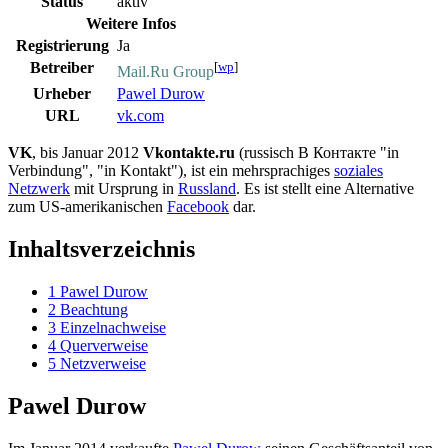
Status
aktiv
Weitere Infos
Registrierung
Ja
Betreiber
[
wp
]
Mail.Ru Group
Urheber
Pawel Durow
URL
vk.com
VK
, bis Januar 2012
Vkontakte.ru
(russisch В Контакте "in
Verbindung", "in Kontakt"), ist ein mehrsprachiges
soziales
Netzwerk
mit Ursprung in
Russland
. Es ist stellt eine Alternative
zum US-amerika­nischen
Facebook
dar.
Inhaltsverzeichnis
1
Pawel Durow
2
Beachtung
3
Einzelnachweise
4
Querverweise
5
Netzverweise
Pawel Durow