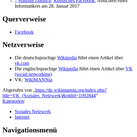
↑
Hadmut Danisch
:
Russisches Facebook
, Ansichten eines
Informatikers am 28. Januar 2017
Querverweise
Facebook
Netzverweise
Die deutschsprachige
Wikipedia
führt einen Artikel über
vk.com
Die englischsprachige
Wikipedia
führt einen Artikel über
VK
(social networking)
VK:
WikiMANNia
Abgerufen von „
https://de.wikimannia.org/index.php?
title=VK_(Soziales_Netzwerk)&oldid=1092844
“
Kategorien
:
Soziales Netzwerk
Internet
Navigationsmenü