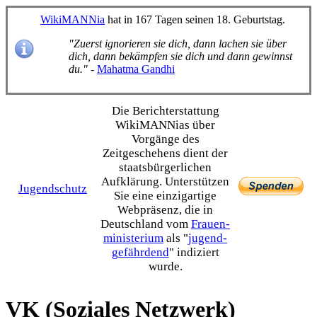
WikiMANNia
hat in 167 Tagen seinen 18. Geburtstag.
"Zuerst ignorieren sie dich, dann lachen sie über
dich, dann bekämpfen sie dich und dann gewinnst
du."
-
Mahatma Gandhi
Die Bericht­erstattung
WikiMANNias über
Vorgänge des
Zeitgeschehens dient der
staats­bürgerlichen
Aufklärung. Unterstützen
Jugendschutz
Sie eine einzig­artige
Webpräsenz, die in
Deutschland vom
Frauen­
ministerium
als "
jugend­
gefährdend
" indiziert
wurde.
VK (Soziales Netzwerk)