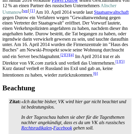
Im Januar 2014 verkaufte
Pawel Durow
seinen Geschäftsanteil von
12 % an einen Partner des russischen Unternehmers
Alischer
[
wp
]
[1]
Usmanow
.
Am 10. April 2014 wurde laut
Staatsanwaltschaft
gegen Durow ein Verfahren wegen "Gewalt­anwendung gegen
einen Vertreter der Staatsgewalt" eröffnet. Der Vorwurf lautete,
einen Verkehrs­polizisten angefahren zu haben, nachdem dieser ihn
angehalten hatte. Durow bestritt, die Tat begangen zu haben, oder
irgendwie darin verwickelt gewesen zu sein, und tauchte daraufhin
unter. Am 16. April 2014 wurden die Firmen­zentrale im "Haus des
Buches" am Newski-Prospekt sowie seine Wohnung durchsucht
[2]
[3]
[4]
und ein Server beschlag­nahmt.
Im April 2014 trat er als
[1]
[5]
Direktor von
VK.com
zurück und verließ das Unternehmen.
Kurz darauf verließ er Russland ins Exil und gab an, keine
[6]
Intentionen zu haben, wieder zurück­zu­kommen.
Beachtung
Zitat:
«Ich dachte bisher, VK wird hier gar nicht beachtet und
ist bedeutungslos.
In der Tagesschau haben sie aber für die Tagesthemen
nachher angekündigt, dass es da um VK als russisches
Rechtsradikalen
-
Facebook
gehen soll.