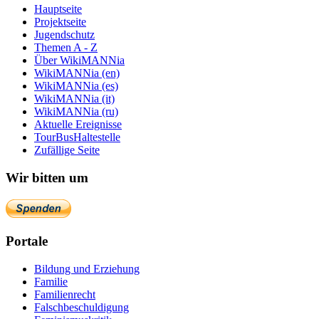
Hauptseite
Projektseite
Jugendschutz
Themen A - Z
Über WikiMANNia
WikiMANNia (en)
WikiMANNia (es)
WikiMANNia (it)
WikiMANNia (ru)
Aktuelle Ereignisse
TourBusHaltestelle
Zufällige Seite
Wir bitten um
Portale
Bildung und Erziehung
Familie
Familienrecht
Falschbeschuldigung