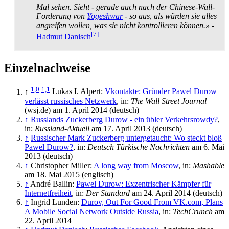
Mal sehen. Sieht - gerade auch nach der Chinese-Wall-
Forderung von
Yogeshwar
- so aus, als würden sie alles
angreifen wollen, was sie nicht kontrollieren können.»
-
[7]
Hadmut Danisch
Einzelnachweise
1,0
1,1
↑
Lukas I. Alpert:
Vkontakte: Gründer Pawel Durow
verlässt russisches Netzwerk
, in:
The Wall Street Journal
(wsj.de) am 1. April 2014 (deutsch)
↑
Russlands Zuckerberg Durow - ein übler Verkehrsrowdy?
,
in:
Russland-Aktuell
am 17. April 2013 (deutsch)
↑
Russischer Mark Zuckerberg untergetaucht: Wo steckt bloß
Pawel Durow?
, in:
Deutsch Türkische Nachrichten
am 6. Mai
2013 (deutsch)
↑
Christopher Miller:
A long way from Moscow
, in:
Mashable
am 18. Mai 2015 (englisch)
↑
André Ballin:
Pawel Durow: Exzentrischer Kämpfer für
Internetfreiheit
, in:
Der Standard
am 24. April 2014 (deutsch)
↑
Ingrid Lunden:
Durov, Out For Good From VK.com, Plans
A Mobile Social Network Outside Russia
, in:
TechCrunch
am
22. April 2014