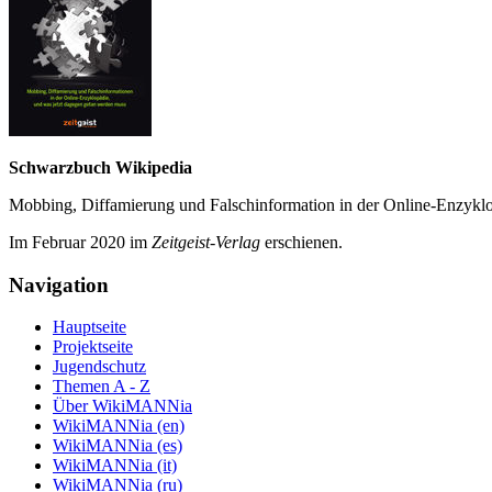
Schwarzbuch Wikipedia
Mobbing, Diffamierung und Falsch­information in der Online-Enzyklo­
Im Februar 2020 im
Zeit­geist-Verlag
erschienen.
Navigation
Hauptseite
Projektseite
Jugendschutz
Themen A - Z
Über WikiMANNia
WikiMANNia (en)
WikiMANNia (es)
WikiMANNia (it)
WikiMANNia (ru)