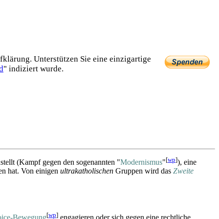
lärung. Unterstützen Sie eine einzig­artige
d
" indiziert wurde.
[
wp
]
stellt (Kampf gegen den sogenannten "
Modernismus
"
), eine
zen hat. Von einigen
ultra­katholischen
Gruppen wird das
Zweite
[
wp
]
oice-Bewegung
engagieren oder sich gegen eine rechtliche