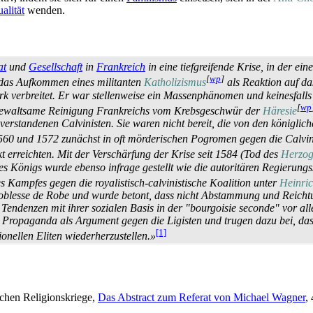
alität
wenden.
at
und
Gesellschaft
in
Frankreich
in eine tiefgreifende Krise, in der ei
[
wp
]
 das Aufkommen eines militanten
Katholizismus
als Reaktion auf d
rk verbreitet. Er war stellenweise ein Massen­phänomen und keinesfalls
[
wp
ie gewaltsame Reinigung Frankreichs vom Krebsgeschwür der
Häresie
erstandenen Calvinisten. Sie waren nicht bereit, die von den königlic
 1560 und 1572 zunächst in oft mörderischen Pogromen gegen die Calvi
t erreichten. Mit der Verschärfung der Krise seit 1584 (Tod des
Herzog
es Königs wurde ebenso infrage gestellt wie die autoritären Regierun
 Kampfes gegen die royalistisch-calvinistische Koalition unter
Heinri
Noblesse de Robe und wurde betont, dass nicht Abstammung und Reichtu
n Tendenzen mit ihrer sozialen Basis in der "bourgoisie seconde" vor 
 Propaganda als Argument gegen die Ligisten und trugen dazu bei, das
[1]
onellen Eliten wieder­her­zustellen.»
ischen Religionskriege,
Das Abstract zum Referat von Michael Wagner
,