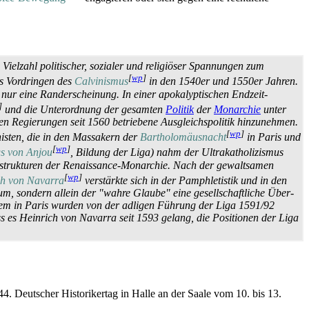
ne Vielzahl politischer, sozialer und religiöser Spannungen zum
[
wp
]
as Vordringen des
Calvinismus
in den 1540er und 1550er Jahren.
 nur eine Rand­erscheinung. In einer apokalyptischen Endzeit­
]
und die Unterordnung der gesamten
Politik
der
Monarchie
unter
hen Regierungen seit 1560 betriebene Ausgleichs­politik hinzunehmen.
[
wp
]
nisten, die in den Massakern der
Bartholomäusnacht
in Paris und
[
wp
]
s von Anjou
, Bildung der Liga) nahm der Ultra­katholizismus
gs­strukturen der Renaissance-Monarchie. Nach der gewaltsamen
[
wp
]
ch von Navarra
verstärkte sich in der Pamphletistik und in den
m, sondern allein der "wahre Glaube" eine gesellschaftliche Über­
allem in Paris wurden von der adligen Führung der Liga 1591/92
s es Heinrich von Navarra seit 1593 gelang, die Positionen der Liga
 44. Deutscher Historikertag in Halle an der Saale vom 10. bis 13.