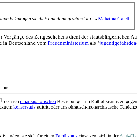
, dann bekämpfen sie dich und dann gewinnst du."
-
Mahatma Gandhi
Vorgänge des Zeitgeschehens dient der staats­bürgerlichen Aufk
e in Deutschland vom
Frauen­ministerium
als "
jugend­gefährden
ismus
p
]
, der sich
emanzipatorischen
Bestrebungen im Katholizismus entgegen
 extrem
konservativ
auftritt oder aristokratisch-monarchistische Tenden
ktiv, indem sie sich für einen
Familismus
einsetzen, sich in der
Anti-Ch