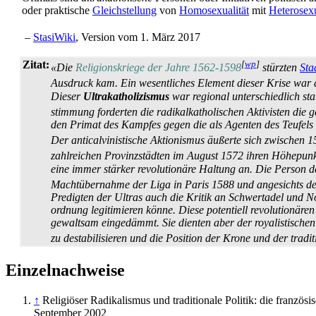
oder praktische
Gleichstellung
von
Homosexualität
mit
Heterosexu
–
StasiWiki
, Version vom 1. März 2017
Zitat:
[
wp
]
«Die
Religionskriege der Jahre 1562-1598
stürzten
Sta
Ausdruck kam. Ein wesentliches Element dieser Krise war
Dieser
Ultrakatholizismus
war regional unterschiedlich sta
stimmung forderten die radikal­katholischen Aktivisten d
den Primat des Kampfes gegen die als Agenten des Teufels v
Der anti­calvinistische Aktionismus äußerte sich zwischen
zahlreichen Provinz­städten im August 1572 ihren Höhepunk
eine immer stärker revolutionäre Haltung an. Die Person d
Macht­übernahme der Liga in Paris 1588 und angesichts des
Predigten der Ultras auch die Kritik an Schwertadel und 
ordnung legitimieren könne. Diese potentiell revolutionäre
gewaltsam eingedämmt. Sie dienten aber der royalistischen
zu destabilisieren und die Position der Krone und der traditi
Einzelnachweise
↑
Religiöser Radikalismus und traditionale Politik: die französ
September 2002