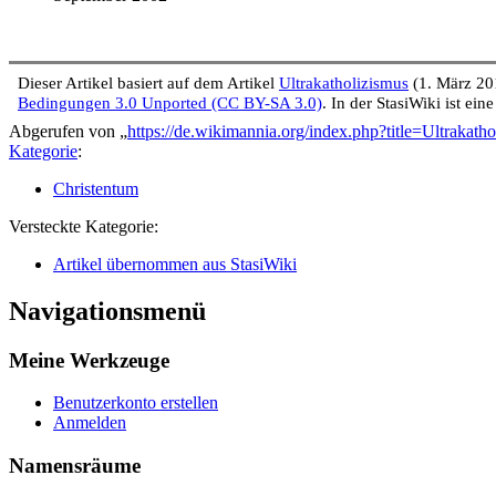
Dieser Artikel basiert auf dem Artikel
Ultrakatholizismus
(1. März 20
Bedingungen 3.0 Unported (CC BY-SA 3.0)
. In der StasiWiki ist ein
Abgerufen von „
https://de.wikimannia.org/index.php?title=Ultrakat
Kategorie
:
Christentum
Versteckte Kategorie:
Artikel übernommen aus StasiWiki
Navigationsmenü
Meine Werkzeuge
Benutzerkonto erstellen
Anmelden
Namensräume