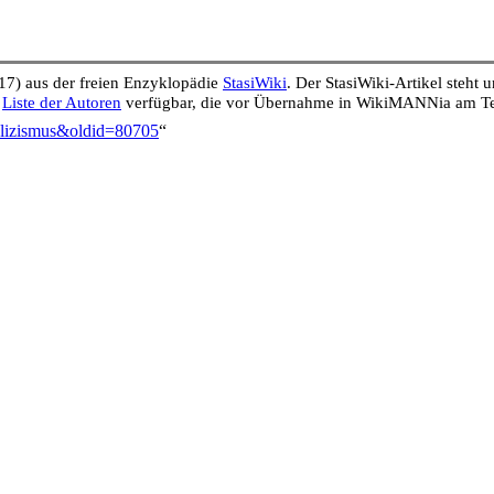
17) aus der freien Enzyklopädie
StasiWiki
. Der StasiWiki-Artikel steht 
e
Liste der Autoren
verfügbar, die vor Übernahme in WikiMANNia am Tex
holizismus&oldid=80705
“