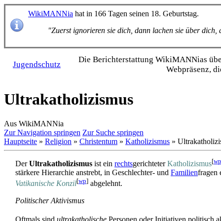
WikiMANNia
hat in 166 Tagen seinen 18. Geburtstag.
"Zuerst ignorieren sie dich, dann lachen sie über dich
Die Bericht­erstattung WikiMANNias über 
Jugendschutz
Webpräsenz, di
Ultrakatholizismus
Aus WikiMANNia
Zur Navigation springen
Zur Suche springen
Hauptseite
»
Religion
»
Christentum
»
Katholizismus
» Ultrakatholiz
[
w
Der
Ultrakatholizismus
ist ein
rechts
­gerichteter
Katholizismus
stärkere Hierarchie anstrebt, in Geschlechter- und
Familien
­fragen
[
wp
]
Vatikanische Konzil
abgelehnt.
Politischer Aktivismus
Oftmals sind
ultrakatholische
Personen oder Initiativen politisch a