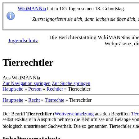
WikiMANNia
hat in 165 Tagen seinen 18. Geburtstag.
"Zuerst ignorieren sie dich, dann lachen sie über dich
Die Bericht­erstattung WikiMANNias über 
Jugendschutz
Webpräsenz, di
Tierrechtler
Aus WikiMANNia
Zur Navigation springen
Zur Suche springen
Hauptseite
»
Person
»
Rechtler
» Tierrechtler
Hauptseite
»
Recht
»
Tierrechte
» Tierrechtler
Der Begriff
Tierrechtler
(
Wortverschmelzung
aus den Begriffen
Tier
selbst exklusiv in Anspruch nehmen die Bedürfnisse und Belange von
biologisch umstrittener Sachverhalt. Die so genannten Tierrechtler s