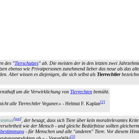
en des "
Tierschutzes
" ab. Die meisten der in den letzten zwei Jahrzehn
en ebenso wie Privat­personen zunehmend lieber das neue als das alte 
en. Aber wissen es diejenigen, die sich selbst als
Tier­rechtler
bezeichne
ernsthaft um die Verwirklichung von
Tierrechten
bemüht.
[2]
icht alle Tierrechtler Veganer.»
- Helmut F. Kaplan
[
wp
]
esismus
, der besagt, dass sich Tiere über kein moral­relevantes Kr
r­sehrt­heit wie der Mensch - und gleiche Bedürfnisse sollten gleicherm
tbestimmung
- für Menschen und alle "anderen" Tiere. Vor diesem Hinte
[3]
eutungs­produkten ab.»
- VeganWiki