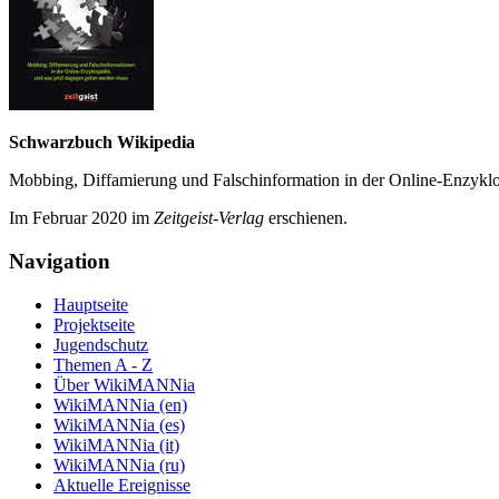
Schwarzbuch Wikipedia
Mobbing, Diffamierung und Falsch­information in der Online-Enzyklo­
Im Februar 2020 im
Zeit­geist-Verlag
erschienen.
Navigation
Hauptseite
Projektseite
Jugendschutz
Themen A - Z
Über WikiMANNia
WikiMANNia (en)
WikiMANNia (es)
WikiMANNia (it)
WikiMANNia (ru)
Aktuelle Ereignisse