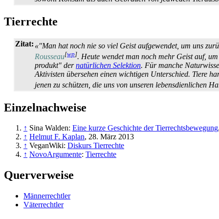
Tierrechte
Zitat:
«"Man hat noch nie so viel Geist aufgewendet, um uns zurüc
[
wp
]
Rousseau
. Heute wendet man noch mehr Geist auf, um un
produkt" der
natürlichen Selektion
. Für manche Natur­wisse
Aktivisten übersehen einen wichtigen Unterschied. Tiere h
jenen zu schützen, die uns von unseren lebens­dienlichen 
Einzelnachweise
↑
Sina Walden:
Eine kurze Geschichte der Tierrechtsbewegung
↑
Helmut F. Kaplan
, 28. März 2013
↑
VeganWiki:
Diskurs Tierrechte
↑
NovoArgumente
:
Tierrechte
Querverweise
Männerrechtler
Väterrechtler