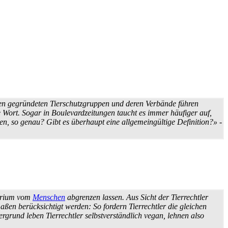
ten gegründeten Tier­schutz­gruppen und deren Verbände führen
Wort. Sogar in Boulevard­zeitungen taucht es immer häufiger auf,
n, so genau? Gibt es überhaupt eine allgemein­gültige Definition?»
-
iterium vom
Menschen
abgrenzen lassen. Aus Sicht der Tier­rechtler
aßen berücksichtigt werden: So fordern Tier­rechtler die gleichen
rgrund leben Tierrechtler selbstverständlich vegan, lehnen also