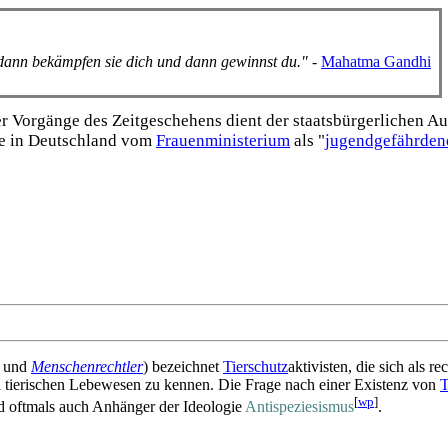
, dann bekämpfen sie dich und dann gewinnst du."
-
Mahatma Gandhi
Vorgänge des Zeitgeschehens dient der staats­bürgerlichen Aufk
e in Deutschland vom
Frauen­ministerium
als "
jugend­gefährden
und
Menschen­rechtler
) bezeichnet
Tierschutz
­aktivisten, die sich als r
 tierischen Lebewesen zu kennen. Die Frage nach einer Existenz von
T
[
wp
]
ind oftmals auch Anhänger der Ideologie
Anti­speziesismus
.