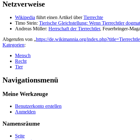
Netzverweise
Wikipedia
führt einen Artikel über
Tierrechte
Timo Stein:
Tierische Gleichstellung: Wenn Tierrechtler dogma
Andreas Müller:
Herrschaft der Tierrechtler
, Feuerbringer-Maga
Abgerufen von „
https://de.wikimannia.org/index.php?title=Tierrech
Kategorien
:
Mensch
Recht
Tier
Navigationsmenü
Meine Werkzeuge
Benutzerkonto erstellen
Anmelden
Namensräume
Seite