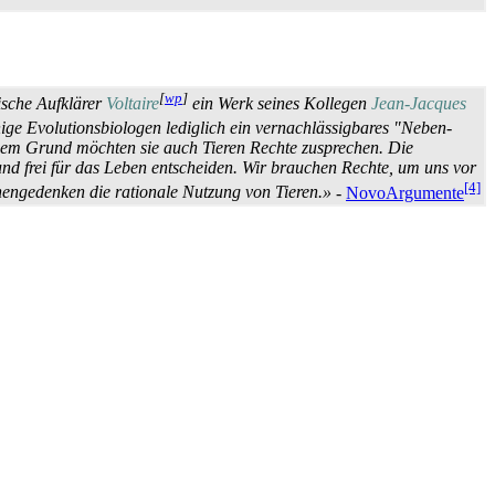
[
wp
]
sische Aufklärer
Voltaire
ein Werk seines Kollegen
Jean-Jacques
ige Evolutions­biologen lediglich ein vernachlässigbares "Neben­
iesem Grund möchten sie auch Tieren Rechte zusprechen. Die
und frei für das Leben entscheiden. Wir brauchen Rechte, um uns vor
[4]
en­gedenken die rationale Nutzung von Tieren.»
-
NovoArgumente