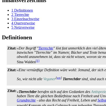
Inhaltsverzeichnis
1
Definitionen
2
Tierrechte
3
Einzelnachweise
4
Querverweise
5
Netzverweise
Definitionen
Zitat:
«Der Begriff "
Tierrechte
" löst fast unmerklich den viel älter
inzwischen "Tierrechte" im Namen; Bücher und Texte benutz
obwohl anzunehmen ist, dass sie nicht wissen, wovon sie red
[1]
Sina Walden
Zitat:
«Eine vernünftige Definition wäre wohl: Jemand, der sich 
[
wp
]
So, wie nicht alle
Veganer
Tierrechtler
sind, sind auch n
Zitat:
«
Tierrechtler
berufen sich auf den Gedanken des
Anti­spezi
haben Tiere die gleichen Bedürfnisse nach Freiheit und Un­ve
Grundrechte
- also das Recht auf Freiheit, Leben und
Selbs
sowohl Konsum als auch Gebrauch von jedweden Tier­aus­b