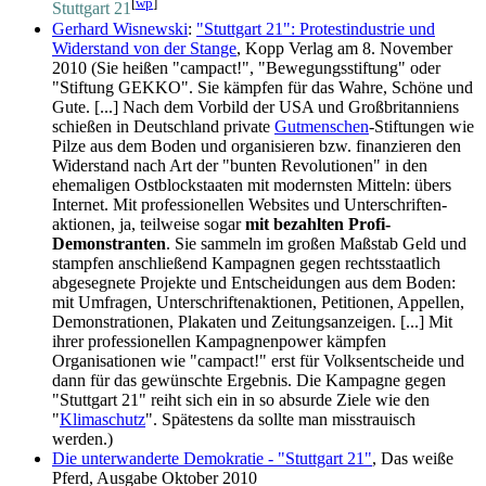
[
wp
]
Stuttgart 21
Gerhard Wisnewski
:
"Stuttgart 21": Protestindustrie und
Widerstand von der Stange
, Kopp Verlag am 8. November
2010 (Sie heißen "campact!", "Bewegungs­stiftung" oder
"Stiftung GEKKO". Sie kämpfen für das Wahre, Schöne und
Gute. [...] Nach dem Vorbild der USA und Großbritanniens
schießen in Deutschland private
Gutmenschen
-Stiftungen wie
Pilze aus dem Boden und organisieren bzw. finanzieren den
Widerstand nach Art der "bunten Revolutionen" in den
ehemaligen Ostblock­staaten mit modernsten Mitteln: übers
Internet. Mit professionellen Websites und Unterschriften­
aktionen, ja, teilweise sogar
mit bezahlten Profi-
Demonstranten
. Sie sammeln im großen Maßstab Geld und
stampfen anschließend Kampagnen gegen rechtsstaatlich
abgesegnete Projekte und Entscheidungen aus dem Boden:
mit Umfragen, Unterschriften­aktionen, Petitionen, Appellen,
Demonstrationen, Plakaten und Zeitungs­anzeigen. [...] Mit
ihrer professionellen Kampagnen­power kämpfen
Organisationen wie "campact!" erst für Volksentscheide und
dann für das gewünschte Ergebnis. Die Kampagne gegen
"Stuttgart 21" reiht sich ein in so absurde Ziele wie den
"
Klimaschutz
". Spätestens da sollte man misstrauisch
werden.)
Die unterwanderte Demokratie - "Stuttgart 21"
, Das weiße
Pferd, Ausgabe Oktober 2010