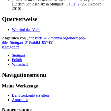
auf dem Schlossplatz in Stuttgart", Teil
1
,
2
(25. Oktober
2010)
Querverweise
Wir sind das Volk
Abgerufen von „
https://de.wikimannia.org/index.php?
title=Stuttgart_21&oldid=95745
“
Kategorien
:
Stuttgart
Politik
Wirtschaft
Navigationsmenü
Meine Werkzeuge
Benutzerkonto erstellen
Anmelden
Namensräume