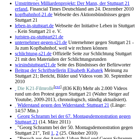
Umstrittenes Milliardenprojekt: Der Mann, der Stuttgart 21
erfand
, Financial Times Deutschland am 24. Dezember 2010
kopfbahnhof-21.de
Webseite des Aktionsbündnisses gegen
Stuttgart 21
leben-in-stuttgart.de
Webseite der Initiative Leben in Stuttgart
- Kein Stuttgart 21 e. V.
juristen-zu-stuttgart21.de
unternehmer-gegen-s21.de
Unternehmer gegen Stuttgart 21 -
Ja zum Kopfbahnhof, weil wir rechnen können
schlichtung-s21.de
Offizielle Seite zur Schlichtung Stuttgart
21 mit den Materialien der Schlichtungsrunden
wirsindstuttgart21.de
Seite des Bündnisses der Befürworter
Beitrag der Schriftstellerin Elisabeth Kabatek
Meinung zu
Stuttgart 21; Bericht, Bilder und Videos vom 30. September
2010
[
ext
]
Die K21-Filmrolle
(836 KB) Mehr als 2.000 Videos
rund um den Protest gegen Stuttgart 21 (Walter Steiger auf
Youtube, 2009-2013, chronologisch, ständig aktualisiert).
Widerstand gegen den Widerstand: Stuttgart 21
(Länge:
14:57 Min.)
Georg Schramm bei der 67. Montagsdemonstration gegen
Stuttgart 21
(14. März 2011)
"Georg Schramm bei der 50. Montagsdemonstration gegen
Stuttgart 21", Teil
1
,
2
(25. Oktober 2010)
"Besuch aus der Anstalt: Urban Priol und Georg Schramm