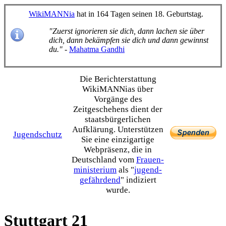
WikiMANNia
hat in 164 Tagen seinen 18. Geburtstag.
"Zuerst ignorieren sie dich, dann lachen sie über
dich, dann bekämpfen sie dich und dann gewinnst
du."
-
Mahatma Gandhi
Die Bericht­erstattung
WikiMANNias über
Vorgänge des
Zeitgeschehens dient der
staats­bürgerlichen
Aufklärung. Unterstützen
Jugendschutz
Sie eine einzig­artige
Webpräsenz, die in
Deutschland vom
Frauen­
ministerium
als "
jugend­
gefährdend
" indiziert
wurde.
Stuttgart 21