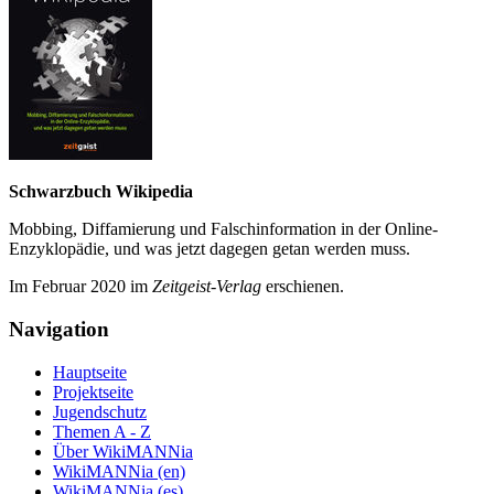
Schwarzbuch Wikipedia
Mobbing, Diffamierung und Falsch­information in der Online-
Enzyklo­pädie, und was jetzt da­gegen getan werden muss.
Im Februar 2020 im
Zeit­geist-Verlag
erschienen.
Navigation
Hauptseite
Projektseite
Jugendschutz
Themen A - Z
Über WikiMANNia
WikiMANNia (en)
WikiMANNia (es)