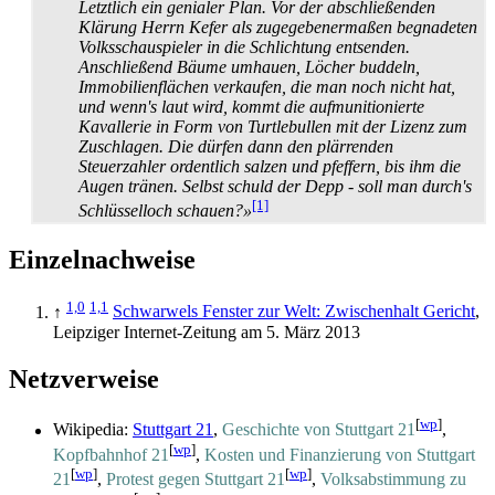
Letztlich ein genialer Plan. Vor der abschließenden
Klärung Herrn Kefer als zugegebenermaßen begnadeten
Volksschauspieler in die Schlichtung entsenden.
Anschließend Bäume umhauen, Löcher buddeln,
Immobilienflächen verkaufen, die man noch nicht hat,
und wenn's laut wird, kommt die aufmunitionierte
Kavallerie in Form von Turtlebullen mit der Lizenz zum
Zuschlagen. Die dürfen dann den plärrenden
Steuerzahler ordentlich salzen und pfeffern, bis ihm die
Augen tränen. Selbst schuld der Depp - soll man durch's
[1]
Schlüsselloch schauen?»
Einzelnachweise
1,0
1,1
↑
Schwarwels Fenster zur Welt: Zwischenhalt Gericht
,
Leipziger Internet-Zeitung am 5. März 2013
Netzverweise
[
wp
]
Wikipedia:
Stuttgart 21
,
Geschichte von Stuttgart 21
,
[
wp
]
Kopfbahnhof 21
,
Kosten und Finanzierung von Stuttgart
[
wp
]
[
wp
]
21
,
Protest gegen Stuttgart 21
,
Volksabstimmung zu