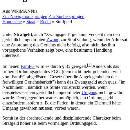
Aus WikiMANNia
Zur Navigation springen
Zur Suche springen
Hauptseite
»
Staat
»
Recht
» Strafgeld
Unter
Strafgeld
, auch "Zwangsgeld" genannt, versteht man den
gerichtlich angedrohten
Zwang
zur Strafzahlung, wenn der Adressat
eine Anordnung des Gerichts nicht befolgt, also nicht das ihm
vorgegebene Verhalten zeigt bzw. eine bestimmte Handlung
unterlässt.
[1]
Im neuen
FamFG
wird es durch § 35 geregelt.
Anders als das
frühere Ordnungsgeld des FGG (dem nicht mehr geltenden, weil
vom FamFG abgelösten "Gesetz über die Angelegenheiten der
freiwilligen Gerichtsbarkeit") kann das Zwangsgeld auch quasi "im
Nachhinein", nämlich als Strafe vollstreckt werden, wenn
beispielsweise ein gerichtlich angeordneter
Umgang
nicht gewährt
wurde. Demgegenüber war es unmöglich, ein Ordnungsgeld
einzufordern, sofern z. B. die Ferien, in denen ein Elternteil hätte
Umgang gewähren müssen, vorbei waren.
Somit ist der abschreckende und disziplinierende Charakter beim
Strafgeld höher als beim vormaligen Ordnungsgeld.