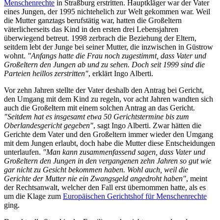
Menschenrechte
in Straßburg erstritten. Hauptkläger war der Vater
eines Jungen, der 1995 nichtehelich zur Welt gekommen war. Weil
die Mutter ganztags berufstätig war, hatten die Großeltern
väterlicherseits das Kind in den ersten drei Lebensjahren
überwiegend betreut. 1998 zerbrach die Beziehung der Eltern,
seitdem lebt der Junge bei seiner Mutter, die inzwischen in Güstrow
wohnt.
"Anfangs hatte die Frau noch zugestimmt, dass Vater und
Großeltern den Jungen ab und zu sehen. Doch seit 1999 sind die
Parteien heillos zerstritten"
, erklärt Ingo Alberti.
Vor zehn Jahren stellte der Vater deshalb den Antrag bei Gericht,
den Umgang mit dem Kind zu regeln, vor acht Jahren wandten sich
auch die Großeltern mit einem solchen Antrag an das Gericht.
"Seitdem hat es insgesamt etwa 50 Gerichtstermine bis zum
Oberlandesgericht gegeben"
, sagt Ingo Alberti. Zwar hätten die
Gerichte dem Vater und den Großeltern immer wieder den Umgang
mit dem Jungen erlaubt, doch habe die Mutter diese Entscheidungen
unterlaufen.
"Man kann zusammenfassend sagen, dass Vater und
Großeltern den Jungen in den vergangenen zehn Jahren so gut wie
gar nicht zu Gesicht bekommen haben. Wohl auch, weil die
Gerichte der Mutter nie ein Zwangsgeld angedroht haben"
, meint
der Rechtsanwalt, welcher den Fall erst übernommen hatte, als es
um die Klage zum
Europäischen Gerichtshof für Menschenrechte
ging.