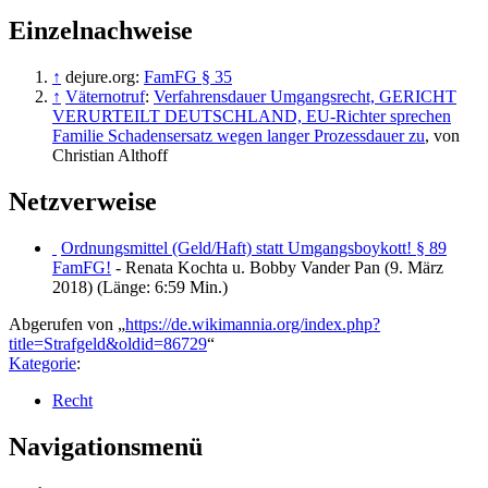
Einzelnachweise
↑
dejure.org:
FamFG § 35
↑
Väternotruf
:
Verfahrensdauer Umgangsrecht, GERICHT
VERURTEILT DEUTSCHLAND, EU-Richter sprechen
Familie Schadensersatz wegen langer Prozessdauer zu
, von
Christian Althoff
Netzverweise
Ordnungsmittel (Geld/Haft) statt Umgangsboykott! § 89
FamFG!
- Renata Kochta u. Bobby Vander Pan (9. März
2018) (Länge: 6:59 Min.)
Abgerufen von „
https://de.wikimannia.org/index.php?
title=Strafgeld&oldid=86729
“
Kategorie
:
Recht
Navigationsmenü