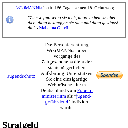
WikiMANNia
hat in 166 Tagen seinen 18. Geburtstag.
"Zuerst ignorieren sie dich, dann lachen sie über
dich, dann bekämpfen sie dich und dann gewinnst
du."
-
Mahatma Gandhi
Die Bericht­erstattung
WikiMANNias über
Vorgänge des
Zeitgeschehens dient der
staats­bürgerlichen
Aufklärung. Unterstützen
Jugendschutz
Sie eine einzig­artige
Webpräsenz, die in
Deutschland vom
Frauen­
ministerium
als "
jugend­
gefährdend
" indiziert
wurde.
Strafgeld