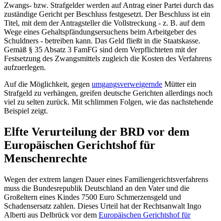
Zwangs- bzw. Strafgelder werden auf Antrag einer Partei durch das
zuständige Gericht per Beschluss festgesetzt. Der Beschluss ist ein
Titel, mit dem der Antragsteller die Vollstreckung - z. B. auf dem
Wege eines Gehalts­pfändungs­ersuchens beim Arbeitgeber des
Schuldners - betreiben kann. Das Geld fließt in die Staatskasse.
Gemäß § 35 Absatz 3 FamFG sind dem Verpflichteten mit der
Festsetzung des Zwangsmittels zugleich die Kosten des Verfahrens
aufzuerlegen.
Auf die Möglichkeit, gegen
umgangs­verweigernde
Mütter ein
Strafgeld zu verhängen, greifen deutsche Gerichten allerdings noch
viel zu selten zurück. Mit schlimmen Folgen, wie das nachstehende
Beispiel zeigt.
Elfte Verurteilung der BRD vor dem
Europäischen Gerichtshof für
Menschenrechte
Wegen der extrem langen Dauer eines Familien­gerichts­verfahrens
muss die Bundesrepublik Deutschland an den Vater und die
Großeltern eines Kindes 7500 Euro Schmerzensgeld und
Schadensersatz zahlen. Dieses Urteil hat der Rechtsanwalt Ingo
Alberti aus Delbrück vor dem
Europäischen Gerichtshof für