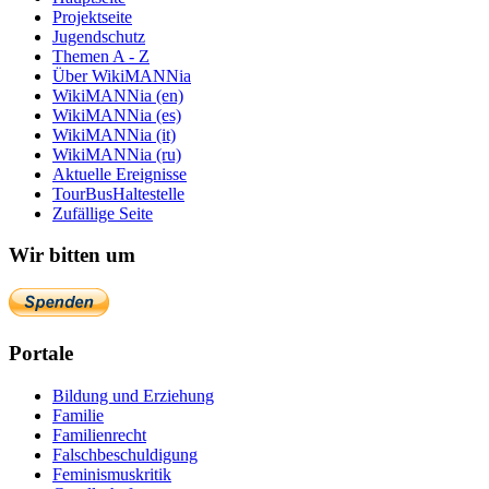
Projektseite
Jugendschutz
Themen A - Z
Über WikiMANNia
WikiMANNia (en)
WikiMANNia (es)
WikiMANNia (it)
WikiMANNia (ru)
Aktuelle Ereignisse
TourBusHaltestelle
Zufällige Seite
Wir bitten um
Portale
Bildung und Erziehung
Familie
Familienrecht
Falschbeschuldigung
Feminismuskritik