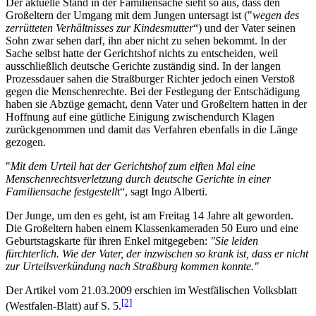
Der aktuelle Stand in der Familiensache sieht so aus, dass den
Großeltern der Umgang mit dem Jungen untersagt ist ("
wegen des
zerrütteten Verhältnisses zur Kindesmutter
“) und der Vater seinen
Sohn zwar sehen darf, ihn aber nicht zu sehen bekommt. In der
Sache selbst hatte der Gerichtshof nichts zu entscheiden, weil
ausschließlich deutsche Gerichte zuständig sind. In der langen
Prozessdauer sahen die Straßburger Richter jedoch einen Verstoß
gegen die Menschenrechte. Bei der Festlegung der Entschädigung
haben sie Abzüge gemacht, denn Vater und Großeltern hatten in der
Hoffnung auf eine gütliche Einigung zwischendurch Klagen
zurückgenommen und damit das Verfahren ebenfalls in die Länge
gezogen.
"
Mit dem Urteil hat der Gerichtshof zum elften Mal eine
Menschenrechts­verletzung durch deutsche Gerichte in einer
Familiensache festgestell
t“, sagt Ingo Alberti.
Der Junge, um den es geht, ist am Freitag 14 Jahre alt geworden.
Die Großeltern haben einem Klassenkameraden 50 Euro und eine
Geburtstagskarte für ihren Enkel mitgegeben:
"Sie leiden
fürchterlich. Wie der Vater, der inzwischen so krank ist, dass er nicht
zur Urteilsverkündung nach Straßburg kommen konnte."
Der Artikel vom 21.03.2009 erschien im Westfälischen Volksblatt
[2]
(Westfalen-Blatt) auf S. 5.