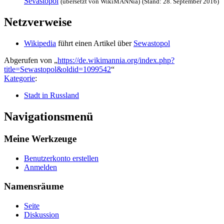
Sevastopol
(übersetzt von WikiMANNia)
(Stand: 28. September 2016)
Netzverweise
Wikipedia
führt einen Artikel über
Sewastopol
Abgerufen von „
https://de.wikimannia.org/index.php?
title=Sewastopol&oldid=1099542
“
Kategorie
:
Stadt in Russland
Navigationsmenü
Meine Werkzeuge
Benutzerkonto erstellen
Anmelden
Namensräume
Seite
Diskussion