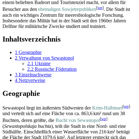
einem beliebten Badeort und Touristenziel macht, vor allem für
[
wp
]
Besucher aus den
ehemaligen Sowjet­republiken
. Die Stadt ist
auch ein wichtiges Zentrum für meeres­biologische Forschung.
Insbesondere das Militär hat in der Stadt seit den 1960er Jahren
Delfine für militärische Zwecke studiert und trainiert.
Inhaltsverzeichnis
1
Geographie
2
Verwaltung von Sewastopol
2.1
Ukraine
2.2
Russische Föderation
3
Einzelnachweise
4
Netzverweise
Geographie
[
wp
]
Sewastopol liegt im äußersten Südwesten der
Krim-Halbinsel
und verteilt sich auf eine Fläche von ca. 863,6 km² rund um 38
[
wp
]
Buchten, deren größte, die
Bucht von Sewastopol
(
Sewastopolskaja buchta
), teilt die Stadt in eine Nord- und eine
Südhälfte. Einschließlich einer Wasserfläche von 216 km² beträgt
die Fläche der Stadt 1079,6 km². Auf letzterer erstreckt sich das