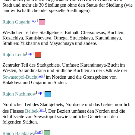
Stadt und mehr als 30 Siedlungen ohne den Status der Siedlung (wie
landwirtschaftliche oder spezielle Siedlungen).
[
wp
]
Rajon Gagarin
Westlicher Teil des Stadtgebiets. Enthält: Chersonesus, Buchten:
Kozachiya, Kamishevaya, Omega, Streletskaya, Karantinnaya,
Strahlen: Yukharina und Mayachnaya und andere.
[
wp
]
Rajon Lenin
Zentraler Teil des Stadtgebiets. Umfasst: Karantinnaya-Bucht im
Westen, Sarandinakina und Südliche Buchten an der Ostküste der
[
wp
]
Sewastopol-Bucht
im Norden und die Grenzgebiete von
Balaklava und Gagarin im Süden.
[
wp
]
Rajon Nachimow
Nördlicher Teil des Stadtgebiets, Nordseite und das Gebiet nördlich
[
wp
]
des Flusses
Belbek
. Der Beziert umfasst den Norden und die
Schiffsseite von Sewastopol sowie ländliche Gebiete mit den
folgenden Städten.
[
wp
]
Rajon Balaklawa