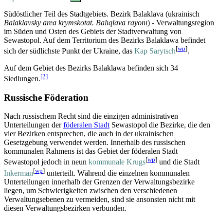
Südöstlicher Teil des Stadtgebiets. Bezirk Balaklava (ukrainisch
Balaklavsky area krymskotat. Balıqlava rayonı
) - Verwaltungsregion
im Süden und Osten des Gebiets der Stadtverwaltung von
Sewastopol. Auf dem Territorium des Bezirks Balaklawa befindet
[
wp
]
sich der südlichste Punkt der Ukraine, das
Kap Sarytsch
.
Auf dem Gebiet des Bezirks Balaklawa befinden sich 34
[2]
Siedlungen.
Russische Föderation
Nach russischem Recht sind die einzigen administrativen
Unterteilungen der
föderalen Stadt
Sewastopol die Bezirke, die den
vier Bezirken entsprechen, die auch in der ukrainischen
Gesetzgebung verwendet werden. Innerhalb des russischen
kommunalen Rahmens ist das Gebiet der föderalen Stadt
[
wp
]
Sewastopol jedoch in neun
kommunale Krugs
und die Stadt
[
wp
]
Inkerman
unterteilt. Während die einzelnen kommunalen
Unterteilungen innerhalb der Grenzen der Verwaltungs­bezirke
liegen, um Schwierigkeiten zwischen den verschiedenen
Verwaltungs­ebenen zu vermeiden, sind sie ansonsten nicht mit
diesen Verwaltungs­bezirken verbunden.