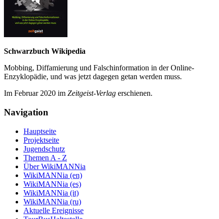
Schwarzbuch Wikipedia
Mobbing, Diffamierung und Falsch­information in der Online-
Enzyklo­pädie, und was jetzt da­gegen getan werden muss.
Im Februar 2020 im
Zeit­geist-Verlag
erschienen.
Navigation
Hauptseite
Projektseite
Jugendschutz
Themen A - Z
Über WikiMANNia
WikiMANNia (en)
WikiMANNia (es)
WikiMANNia (it)
WikiMANNia (ru)
Aktuelle Ereignisse