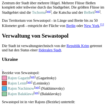
Zentrum der Stadt über mehrere Hügel. Mehrere Flüsse fließen
komplett oder teilweise durch das Stadtgebiet. Die größten Flüsse im
[
wp
]
[
wp
]
Stadtgebiet sind die
Tschorna
, die Katscha und der
Belbek
.
Das Territorium von Sewastopol - in Länge und Breite bis zu 50
[1]
Kilometer groß - entspricht der Fläche von
Berlin
oder
New York
.
Verwaltung von Sewastopol
Die Stadt ist verwaltungs­technisch von der
Republik Krim
getrennt
und hat den Status einer
föderalen Stadt
.
Ukraine
Bezirke von Sewastopol:
[
wp
]
Rajon Gagarin
(Gagarinsky)
[
wp
]
Rajon Lenin
(Leninsky)
[
wp
]
Rajon Nachimow
(Nakhimovsky)
[
wp
]
Rajon Balaklawa
(Balaklavsky)
Sewastopol ist in vier Rajons (Bezirke) unterteilt: