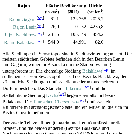
Rajon
Fläche
Bevölkerung
Dichte
2
2
(2014)
(in km
)
(per km
)
[
wp
]
61,1
123.768
2025,7
Rajon Gagarin
[
wp
]
26,0
110.132
4235,8
Rajon Lenin
[
wp
]
231,5
105.149
454,2
Rajon Nachimow
[
wp
]
544,9
44.991
82,6
Rajon Balaklawa
Alle Siedlungen in Sewastopol sind in Stadtbezirken organisiert. Die
meisten städtischen Gebiete befinden sich in den Bezirken Lenin
und Gagarin, wobei im Bezirk Lenin die Stadtverwaltung
[
wp
]
untergebracht ist. Die ehemalige Siedlung
Balaklawa
im
südlichen Teil von Sewastopol ist Teil des Bezirks Balaklawa, der
29 ländliche Siedlungen umfasst, die wiederum aus mehreren
[
wp
]
Dörfern bestehen. Das Städtchen
Inkerman
und die
[
wp
]
stadtähnliche Siedlung
Kacha
liegen ebenfalls im Bezirk
[
wp
]
Balaklawa. Die
Taurischen Chersonesos
umfassen ein
Kulturerbe mit archäologischer Stätte und ein Museum, die sich im
Bezirk Gagarin befinden.
Der zweite Teil von ihnen (Gagarin und Lenin) umfasst nur die
Straßen, und die beiden anderen (Bezirke Balaklava und
Nachimow) sind auch Gegenstand von 28 Dörfern rund um die