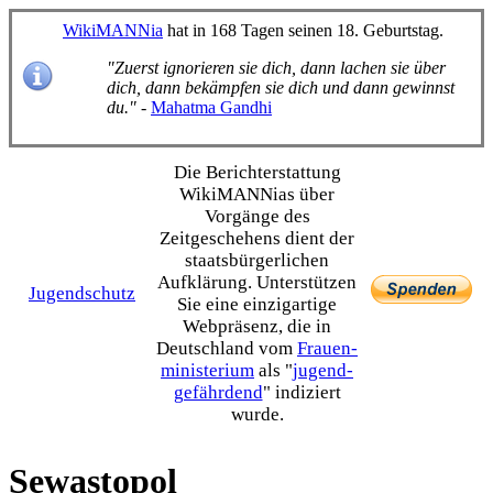
WikiMANNia
hat in 168 Tagen seinen 18. Geburtstag.
"Zuerst ignorieren sie dich, dann lachen sie über
dich, dann bekämpfen sie dich und dann gewinnst
du."
-
Mahatma Gandhi
Die Bericht­erstattung
WikiMANNias über
Vorgänge des
Zeitgeschehens dient der
staats­bürgerlichen
Aufklärung. Unterstützen
Jugendschutz
Sie eine einzig­artige
Webpräsenz, die in
Deutschland vom
Frauen­
ministerium
als "
jugend­
gefährdend
" indiziert
wurde.
Sewastopol