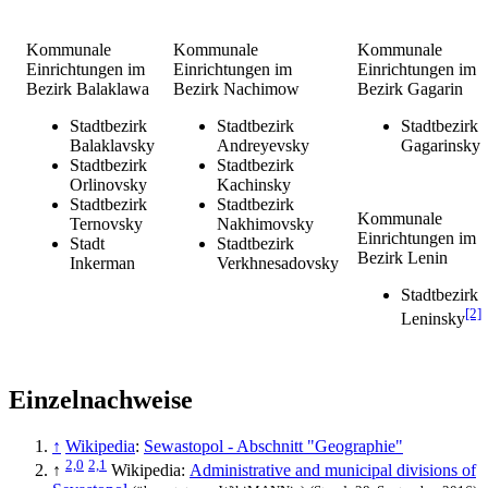
Kommunale
Kommunale
Kommunale
Einrichtungen im
Einrichtungen im
Einrichtungen im
Bezirk Balaklawa
Bezirk Nachimow
Bezirk Gagarin
Stadtbezirk
Stadtbezirk
Stadtbezirk
Balaklavsky
Andreyevsky
Gagarinsky
Stadtbezirk
Stadtbezirk
Orlinovsky
Kachinsky
Stadtbezirk
Stadtbezirk
Kommunale
Ternovsky
Nakhimovsky
Einrichtungen im
Stadt
Stadtbezirk
Bezirk Lenin
Inkerman
Verkhnesadovsky
Stadtbezirk
[2]
Leninsky
Einzelnachweise
↑
Wikipedia
:
Sewastopol - Abschnitt "Geographie"
2,0
2,1
↑
Wikipedia:
Administrative and municipal divisions of