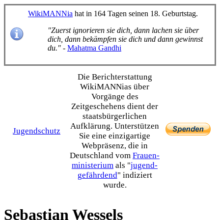
WikiMANNia
hat in 164 Tagen seinen 18. Geburtstag.
"Zuerst ignorieren sie dich, dann lachen sie über
dich, dann bekämpfen sie dich und dann gewinnst
du."
-
Mahatma Gandhi
Die Bericht­erstattung
WikiMANNias über
Vorgänge des
Zeitgeschehens dient der
staats­bürgerlichen
Aufklärung. Unterstützen
Jugendschutz
Sie eine einzig­artige
Webpräsenz, die in
Deutschland vom
Frauen­
ministerium
als "
jugend­
gefährdend
" indiziert
wurde.
Sebastian Wessels