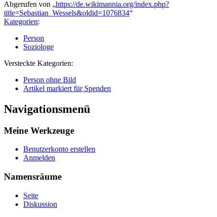
Abgerufen von „
https://de.wikimannia.org/index.php?
title=Sebastian_Wessels&oldid=1076834
“
Kategorien
:
Person
Soziologe
Versteckte Kategorien:
Person ohne Bild
Artikel markiert für Spenden
Navigationsmenü
Meine Werkzeuge
Benutzerkonto erstellen
Anmelden
Namensräume
Seite
Diskussion