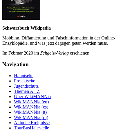
Schwarzbuch Wikipedia
Mobbing, Diffamierung und Falsch­information in der Online-
Enzyklo­pädie, und was jetzt da­gegen getan werden muss.
Im Februar 2020 im
Zeit­geist-Verlag
erschienen.
Navigation
Hauptseite
Projektseite
Jugendschutz
Themen A - Z
Über WikiMANNia
WikiMANNia (en)
WikiMANNia (es)
WikiMANNia (it)
WikiMANNia (ru)
Aktuelle Ereignisse
TourBusHaltestelle