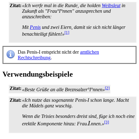
Zitat:
«Ich werfe mal in die Runde, die holden
Weibsleut
in
Zukunft als "Frau°I°nnen" anzusprechen und
anzuschreiben:
Mit
Penis
und zwei Eiern, damit sie sich nicht länger
[1]
benachteiligt fühlen!»
Das Penis-I entspricht nicht der
amtlichen
Rechtschreibung
.
Verwendungsbeispiele
Zitat:
[2]
«Beste Grüße an alle Breznsalzer°I°nnen»
Zitat:
«Ich nutze das sogenannte Penis-I schon lange. Macht
die Mädels ganz wuschig.
Wenn die Trixies besonders dreist sind, füge ich noch eine
I
[3]
erektile Komponente hinzu: Frau
nnen.»
o
o