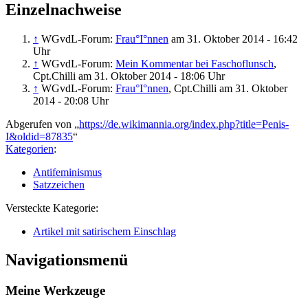
Einzelnachweise
↑
WGvdL-Forum:
Frau°I°nnen
am 31. Oktober 2014 - 16:42
Uhr
↑
WGvdL-Forum:
Mein Kommentar bei Faschoflunsch
,
Cpt.Chilli am 31. Oktober 2014 - 18:06 Uhr
↑
WGvdL-Forum:
Frau°I°nnen
, Cpt.Chilli am 31. Oktober
2014 - 20:08 Uhr
Abgerufen von „
https://de.wikimannia.org/index.php?title=Penis-
I&oldid=87835
“
Kategorien
:
Antifeminismus
Satzzeichen
Versteckte Kategorie:
Artikel mit satirischem Einschlag
Navigationsmenü
Meine Werkzeuge