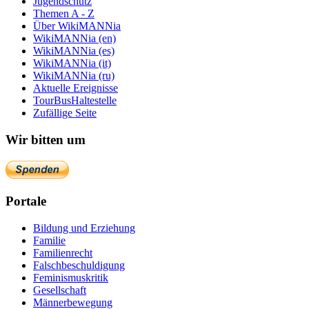
Jugendschutz
Themen A - Z
Über WikiMANNia
WikiMANNia (en)
WikiMANNia (es)
WikiMANNia (it)
WikiMANNia (ru)
Aktuelle Ereignisse
TourBusHaltestelle
Zufällige Seite
Wir bitten um
Portale
Bildung und Erziehung
Familie
Familienrecht
Falschbeschuldigung
Feminismuskritik
Gesellschaft
Männerbewegung