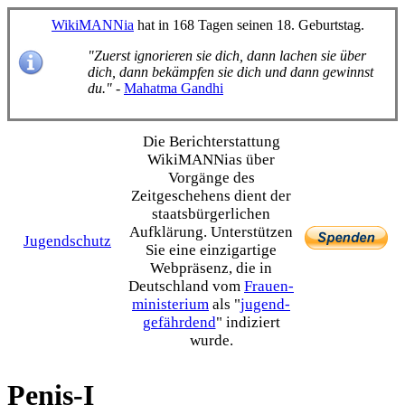
WikiMANNia
hat in 168 Tagen seinen 18. Geburtstag.
"Zuerst ignorieren sie dich, dann lachen sie über
dich, dann bekämpfen sie dich und dann gewinnst
du."
-
Mahatma Gandhi
Die Bericht­erstattung
WikiMANNias über
Vorgänge des
Zeitgeschehens dient der
staats­bürgerlichen
Aufklärung. Unterstützen
Jugendschutz
Sie eine einzig­artige
Webpräsenz, die in
Deutschland vom
Frauen­
ministerium
als "
jugend­
gefährdend
" indiziert
wurde.
Penis-I