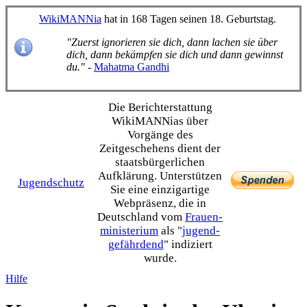
WikiMANNia
hat in 168 Tagen seinen 18. Geburtstag.
"Zuerst ignorieren sie dich, dann lachen sie über
dich, dann bekämpfen sie dich und dann gewinnst
du."
-
Mahatma Gandhi
Die Bericht­erstattung
WikiMANNias über
Vorgänge des
Zeitgeschehens dient der
staats­bürgerlichen
Aufklärung. Unterstützen
Jugendschutz
Sie eine einzig­artige
Webpräsenz, die in
Deutschland vom
Frauen­
ministerium
als "
jugend­
gefährdend
" indiziert
wurde.
Hilfe