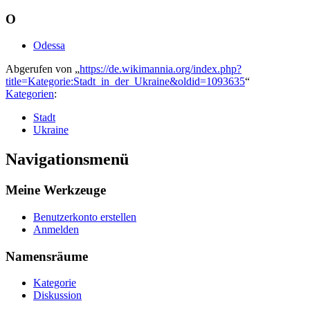
O
Odessa
Abgerufen von „
https://de.wikimannia.org/index.php?
title=Kategorie:Stadt_in_der_Ukraine&oldid=1093635
“
Kategorien
:
Stadt
Ukraine
Navigationsmenü
Meine Werkzeuge
Benutzerkonto erstellen
Anmelden
Namensräume
Kategorie
Diskussion