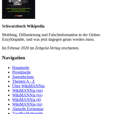
Schwarzbuch Wikipedia
Mobbing, Diffamierung und Falsch­information in der Online-
Enzyklo­pädie, und was jetzt da­gegen getan werden muss.
Im Februar 2020 im
Zeit­geist-Verlag
erschienen.
Navigation
Hauptseite
Projektseite
Jugendschutz
Themen A - Z
Über WikiMANNia
WikiMANNia (en)
WikiMANNia (es)
WikiMANNia (it)
WikiMANNia (ru)
Aktuelle Ereignisse
TourBusHaltestelle