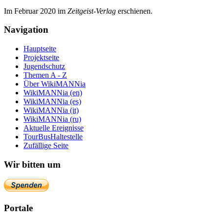
Im Februar 2020 im
Zeit­geist-Verlag
erschienen.
Navigation
Hauptseite
Projektseite
Jugendschutz
Themen A - Z
Über WikiMANNia
WikiMANNia (en)
WikiMANNia (es)
WikiMANNia (it)
WikiMANNia (ru)
Aktuelle Ereignisse
TourBusHaltestelle
Zufällige Seite
Wir bitten um
Portale