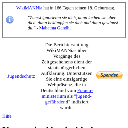
WikiMANNia
hat in 166 Tagen seinen 18. Geburtstag.
"Zuerst ignorieren sie dich, dann lachen sie über
dich, dann bekämpfen sie dich und dann gewinnst
du."
-
Mahatma Gandhi
Die Bericht­erstattung
WikiMANNias über
Vorgänge des
Zeitgeschehens dient der
staats­bürgerlichen
Aufklärung. Unterstützen
Jugendschutz
Sie eine einzig­artige
Webpräsenz, die in
Deutschland vom
Frauen­
ministerium
als "
jugend­
gefährdend
" indiziert
wurde.
Hilfe