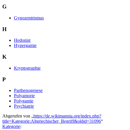
G
Gynozentrismus
H
Hedonist
Hypergamie
K
Kryptographie
P
Parthenogenese
Polyamorie
Polygamie
Psychiatrie
Abgerufen von „
https://de.wikimannia.org/index.php?
title=Kategorie:Altgriechischer_Begriff&oldid=31096
“
Kategorie
: