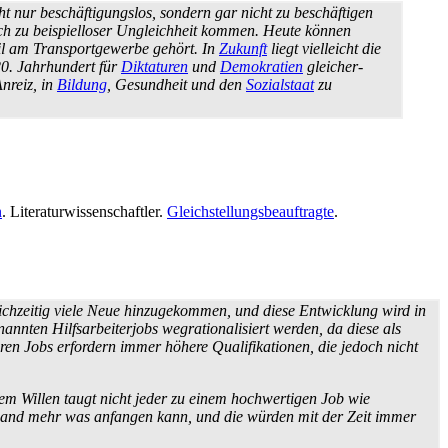
ht nur beschäftigungslos, sondern gar nicht zu beschäftigen
ch zu beispielloser Ungleichheit kommen. Heute können
eil am Transport­gewerbe gehört. In
Zukunft
liegt vielleicht die
20. Jahrhundert für
Diktaturen
und
Demokratien
gleicher­
nreiz, in
Bildung
, Gesundheit und den
Sozialstaat
zu
n
. Literatur­wissen­schaftler.
Gleichstellungsbeauftragte
.
eichzeitig viele Neue hinzu­gekommen, und diese Entwicklung wird in
nten Hilfs­arbeiter­jobs weg­rationalisiert werden, da diese als
en Jobs erfordern immer höhere Qualifikationen, die jedoch nicht
m Willen taugt nicht jeder zu einem hoch­wertigen Job wie
emand mehr was anfangen kann, und die würden mit der Zeit immer