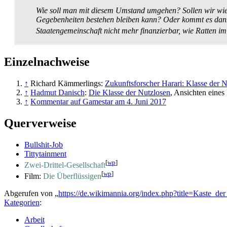
Wie soll man mit diesem Umstand umgehen? Sollen wir wie i
Gegebenheiten bestehen bleiben kann? Oder kommt es dann d
Staaten­gemein­schaft nicht mehr finanzierbar, wie Ratten i
Einzelnachweise
↑
Richard Kämmerlings:
Zukunftsforscher Harari: Klasse der 
↑
Hadmut Danisch
:
Die Klasse der Nutzlosen
, Ansichten eines
↑
Kommentar auf Gamestar am 4. Juni 2017
Querverweise
Bullshit-Job
Tittytainment
[
wp
]
Zwei-Drittel-Gesellschaft
[
wp
]
Film:
Die Überflüssigen
Abgerufen von „
https://de.wikimannia.org/index.php?title=Kaste_
Kategorien
:
Arbeit