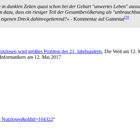
n dunklen Zeiten quasi schon bei der Geburt "unwertes Leben" aus­sort
azu, dass ein riesiger Teil der Gesamt­bevölkerung als "unbrauchbar"
[3]
m eigenen Dreck dahin­vegetierend?»
- Kommentar auf Gamestar
Nutzlosen wird größtes Problem des 21. Jahrhunderts
, Die Welt am 12. 
 Informatikers am 12. Mai 2017
der_Nutzlosen&oldid=104322
“