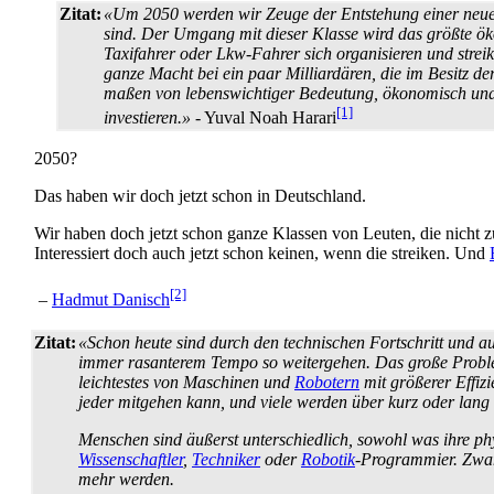
Zitat:
«Um 2050 werden wir Zeuge der Entstehung einer neu
sind. Der Umgang mit dieser Klasse wird das größte ök
Taxifahrer oder Lkw-Fahrer sich organisieren und streik
ganze Macht bei ein paar Milliardären, die im Besitz d
maßen von lebenswichtiger Bedeutung, ökonomisch und m
[1]
investieren.»
- Yuval Noah Harari
2050?
Das haben wir doch jetzt schon in Deutschland.
Wir haben doch jetzt schon ganze Klassen von Leuten, die nicht z
Interessiert doch auch jetzt schon keinen, wenn die streiken. Und
[2]
–
Hadmut Danisch
Zitat:
«Schon heute sind durch den technischen Fortschritt und au
immer rasanterem Tempo so weitergehen. Das große Problem da
leichtestes von Maschinen und
Robotern
mit größerer Effiz
jeder mitgehen kann, und viele werden über kurz oder lang 
Menschen sind äußerst unterschiedlich, sowohl was ihre phy
Wissenschaftler
,
Techniker
oder
Robotik
-Programmier. Zwan
mehr werden.