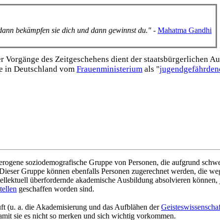
, dann bekämpfen sie dich und dann gewinnst du."
-
Mahatma Gandhi
Vorgänge des Zeitgeschehens dient der staats­bürgerlichen Aufk
e in Deutschland vom
Frauen­ministerium
als "
jugend­gefährden
terogene sozio­demografische Gruppe von Personen, die aufgrund schwerw
ieser Gruppe können ebenfalls Personen zugerechnet werden, die wege
ellektuell überfordernde akademische Ausbildung absolvieren können, 
tellen
geschaffen worden sind.
uft (u. a. die Akademisierung und das Aufblähen der
Geisteswissenscha
amit sie es nicht so merken und sich wichtig vorkommen.