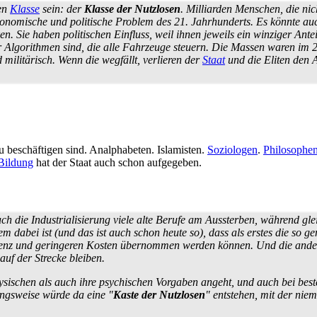
en
Klasse
sein: der
Klasse der Nutzlosen
. Milliarden Menschen, die nic
onomische und politische Problem des 21. Jahrhunderts. Es könnte au
en. Sie haben politischen Einfluss, weil ihnen jeweils ein winziger Ant
er Algorithmen sind, die alle Fahrzeuge steuern. Die Massen waren im 
ilitärisch. Wenn die wegfällt, verlieren der
Staat
und die Eliten den A
u beschäftigen sind. Analphabeten. Islamisten.
Soziologen
.
Philosophe
Bildung
hat der Staat auch schon aufgegeben.
ch die Industrialisierung viele alte Berufe am Aussterben, während gl
bei ist (und das ist auch schon heute so), dass als erstes die so genan
ienz und geringeren Kosten über­nommen werden können. Und die ander
auf der Strecke bleiben.
sischen als auch ihre psychischen Vorgaben angeht, und auch bei beste
gsweise würde da eine "
Kaste der Nutzlosen
" entstehen, mit der ni