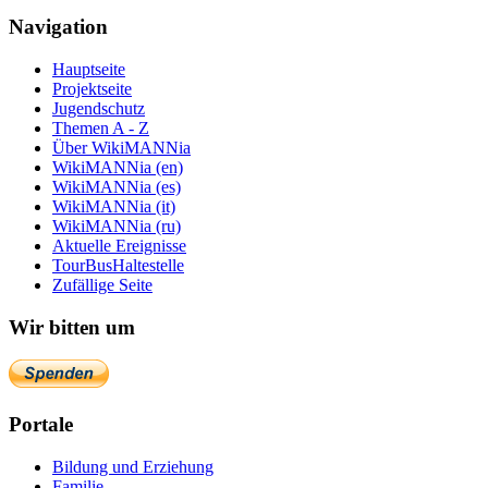
Navigation
Hauptseite
Projektseite
Jugendschutz
Themen A - Z
Über WikiMANNia
WikiMANNia (en)
WikiMANNia (es)
WikiMANNia (it)
WikiMANNia (ru)
Aktuelle Ereignisse
TourBusHaltestelle
Zufällige Seite
Wir bitten um
Portale
Bildung und Erziehung
Familie