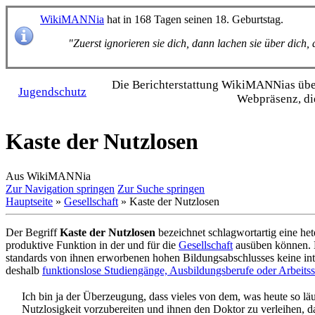
WikiMANNia
hat in 168 Tagen seinen 18. Geburtstag.
"Zuerst ignorieren sie dich, dann lachen sie über dich
Die Bericht­erstattung WikiMANNias über 
Jugendschutz
Webpräsenz, di
Kaste der Nutzlosen
Aus WikiMANNia
Zur Navigation springen
Zur Suche springen
Hauptseite
»
Gesellschaft
» Kaste der Nutzlosen
Der Begriff
Kaste der Nutzlosen
bezeichnet schlagwortartig eine he
produktive Funktion in der und für die
Gesellschaft
ausüben können. D
standards von ihnen erworbenen hohen Bildungs­abschlusses keine int
deshalb
funktionslose Studiengänge, Ausbildungs­berufe oder Arbeits­s
Ich bin ja der Überzeugung, dass vieles von dem, was heute so lä
Nutzlosigkeit vorzubereiten und ihnen den Doktor zu verleihen, d