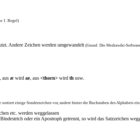
he 1. Regel)
nutzt. Andere Zeichen werden umgewandelt
(Grund: Die Mediawiki-Software 
, aus
æ
wird
ae
, aus
<thorn>
wird
th
usw.
sortiert einige Sonderzeichen vor, andere hinter die Buchstaben des Alphabets ein
chen etc. werden weggelassen
Bindestrich oder ein Apostroph getrennt, so wird das Satzzeichen we