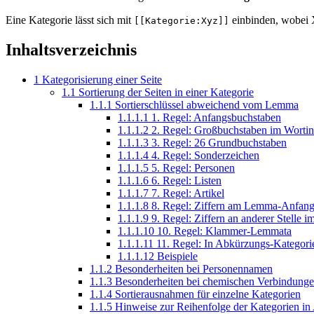
Eine Kategorie lässt sich mit
einbinden, wobei 
[[Kategorie:Xyz]]
Inhaltsverzeichnis
1
Kategorisierung einer Seite
1.1
Sortierung der Seiten in einer Kategorie
1.1.1
Sortierschlüssel abweichend vom Lemma
1.1.1.1
1. Regel: Anfangsbuchstaben
1.1.1.2
2. Regel: Großbuchstaben im Worti
1.1.1.3
3. Regel: 26 Grundbuchstaben
1.1.1.4
4. Regel: Sonderzeichen
1.1.1.5
5. Regel: Personen
1.1.1.6
6. Regel: Listen
1.1.1.7
7. Regel: Artikel
1.1.1.8
8. Regel: Ziffern am Lemma-Anfan
1.1.1.9
9. Regel: Ziffern an anderer Stelle
1.1.1.10
10. Regel: Klammer-Lemmata
1.1.1.11
11. Regel: In Abkürzungs-Kategor
1.1.1.12
Beispiele
1.1.2
Besonderheiten bei Personennamen
1.1.3
Besonderheiten bei chemischen Verbindung
1.1.4
Sortierausnahmen für einzelne Kategorien
1.1.5
Hinweise zur Reihenfolge der Kategorien in 