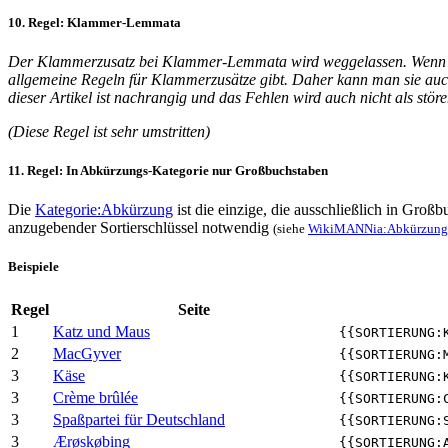
10. Regel: Klammer-Lemmata
Der Klammerzusatz bei Klammer-Lemmata wird weggelassen. Wenn dadur
allgemeine Regeln für Klammerzusätze gibt. Daher kann man sie auch n
dieser Artikel ist nachrangig und das Fehlen wird auch nicht als stö
(Diese Regel ist sehr umstritten)
11. Regel: In Abkürzungs-Kategorie nur Großbuchstaben
Die
Kategorie:Abkürzung
ist die einzige, die ausschließlich in Groß
anzugebender Sortierschlüssel notwendig
(siehe
WikiMANNia:Abkürzungen
Beispiele
Regel
Seite
1
Katz und Maus
{{SORTIERUNG:
2
MacGyver
{{SORTIERUNG:
3
Käse
{{SORTIERUNG:
3
Crème brûlée
{{SORTIERUNG:
3
Spaßpartei für Deutschland
{{SORTIERUNG:
3
Ærøskøbing
{{SORTIERUNG: