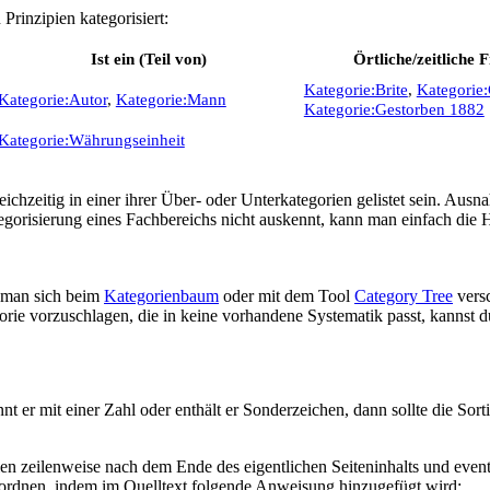
rinzipien kategorisiert:
Ist ein (Teil von)
Örtliche/zeitliche 
Kategorie:Brite
,
Kategorie
Kategorie:Autor
,
Kategorie:Mann
Kategorie:Gestorben 1882
Kategorie:Währungseinheit
gleichzeitig in einer ihrer Über- oder Unterkategorien gelistet sein. Au
egorisierung eines Fachbereichs nicht auskennt, kann man einfach di
n man sich beim
Kategorienbaum
oder mit dem Tool
Category Tree
versc
ie vorzuschlagen, die in keine vorhandene Systematik passt, kannst d
t er mit einer Zahl oder enthält er Sonderzeichen, dann sollte die Sort
en zeilenweise nach dem Ende des eigentlichen Seiteninhalts und eventu
zuordnen, indem im Quelltext folgende Anweisung hinzugefügt wird: