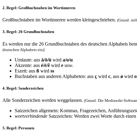
2. Regel: Großbuchstaben im Wortinneren
Großbuchstaben im Wortinneren werden kleingeschrieben.
(Grund: sie
3. Regel: 26 Grundbuchstaben
Es werden nur die 26 Grundbuchstaben des deutschen Alphabets be
:
deutschen Alphabets ein)
Umlaute: aus
ä/ö/ü
wird
a/o/u
Akzente: aus
é/è/ê
wird
e
usw.
Eszett: aus
ß
wird
ss
Buchstaben aus anderen Alphabeten: aus
ç
wird
c
, aus
ø
wird
o
4. Regel: Sonderzeichen
Alle Sonderzeichen werden weggelassen.
(Grund: Die Mediawiki-Software 
Satzzeichen allgemein: Kommas, Fragezeichen, Anführungszei
wortverbindende
Satzzeichen: Werden zwei Worte durch einen 
5. Regel: Personen