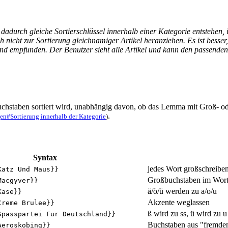
ch gleiche Sortierschlüssel innerhalb einer Kategorie entstehen, is
icht zur Sortierung gleichnamiger Artikel heranziehen. Es ist besser, 
rend empfunden. Der Benutzer sieht alle Artikel und kann den passenden
buchstaben sortiert wird, unabhängig davon, ob das Lemma mit Groß- ode
.
#Sortierung innerhalb der Kategorie
)
Syntax
jedes Wort großschreibe
Katz Und Maus}}
Großbuchstaben im Worti
Macgyver}}
ä/ö/ü werden zu a/o/u
Kase}}
Akzente weglassen
Creme Brulee}}
ß wird zu ss, ü wird zu u
Spasspartei Fur Deutschland}}
Buchstaben aus "fremde
Aeroskobing}}