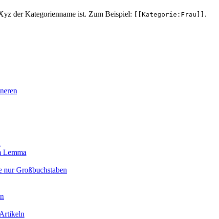
Xyz der Kategorienname ist. Zum Beispiel:
.
[[Kategorie:Frau]]
nneren
g
 im Lemma
ie nur Großbuchstaben
en
Artikeln