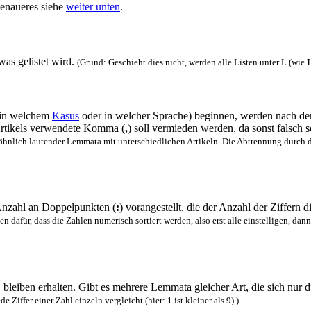
Genaueres siehe
weiter unten
.
as gelistet wird.
(Grund: Geschieht dies nicht, werden alle Listen unter L (wie
 in welchem
Kasus
oder in welcher Sprache) beginnen, werden nach dem 
 Artikels verwendete Komma (
,
) soll vermieden werden, da sonst falsch s
 ähnlich lautender Lemmata mit unterschiedlichen Artikeln. Die Abtrennung durch di
Anzahl an Doppelpunkten (
:
) vorangestellt, die der Anzahl der Ziffern d
dafür, dass die Zahlen numerisch sortiert werden, also erst alle einstelligen, dann 
leiben erhalten. Gibt es mehrere Lemmata gleicher Art, die sich nur d
Ziffer einer Zahl einzeln vergleicht (hier: 1 ist kleiner als 9).)