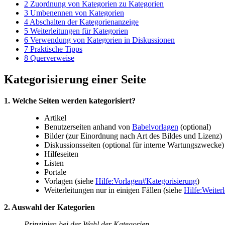
2
Zuordnung von Kategorien zu Kategorien
3
Umbenennen von Kategorien
4
Abschalten der Kategorienanzeige
5
Weiterleitungen für Kategorien
6
Verwendung von Kategorien in Diskussionen
7
Praktische Tipps
8
Querverweise
Kategorisierung einer Seite
1. Welche Seiten werden kategorisiert?
Artikel
Benutzerseiten anhand von
Babelvorlagen
(optional)
Bilder (zur Einordnung nach Art des Bildes und Lizenz)
Diskussionsseiten (optional für interne Wartungszwecke)
Hilfeseiten
Listen
Portale
Vorlagen (siehe
Hilfe:Vorlagen#Kategorisierung
)
Weiterleitungen nur in einigen Fällen (siehe
Hilfe:Weiter
2. Auswahl der Kategorien
Prinzipien bei der Wahl der Kategorien