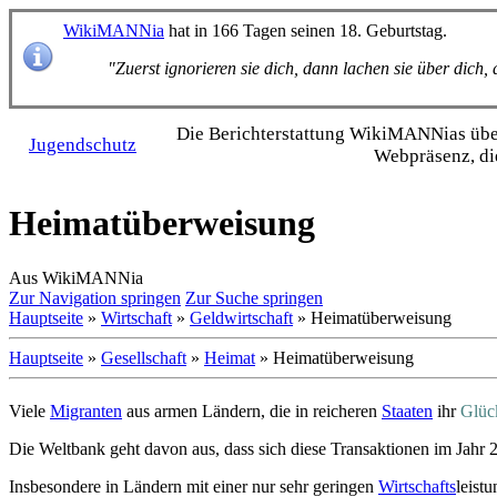
WikiMANNia
hat in 166 Tagen seinen 18. Geburtstag.
"Zuerst ignorieren sie dich, dann lachen sie über dich
Die Bericht­erstattung WikiMANNias über 
Jugendschutz
Webpräsenz, di
Heimatüberweisung
Aus WikiMANNia
Zur Navigation springen
Zur Suche springen
Hauptseite
»
Wirtschaft
»
Geldwirtschaft
» Heimatüberweisung
Hauptseite
»
Gesellschaft
»
Heimat
» Heimatüberweisung
Viele
Migranten
aus armen Ländern, die in reicheren
Staaten
ihr
Glüc
Die Weltbank geht davon aus, dass sich diese Transaktionen im Jahr 
Insbesondere in Ländern mit einer nur sehr geringen
Wirtschafts
­leis