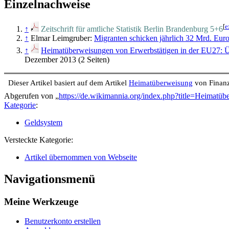
Einzelnachweise
[
e
↑
Zeitschrift für amtliche Statistik Berlin Brandenburg 5+6
↑
Elmar Leimgruber:
Migranten schicken jährlich 32 Mrd. Euro
↑
Heimatüberweisungen von Erwerbstätigen in der EU27: Üb
Dezember 2013 (2 Seiten)
Dieser Artikel basiert auf dem Artikel
Heimatüberweisung
von Finanz
Abgerufen von „
https://de.wikimannia.org/index.php?title=Heimat
Kategorie
:
Geldsystem
Versteckte Kategorie:
Artikel übernommen von Webseite
Navigationsmenü
Meine Werkzeuge
Benutzerkonto erstellen