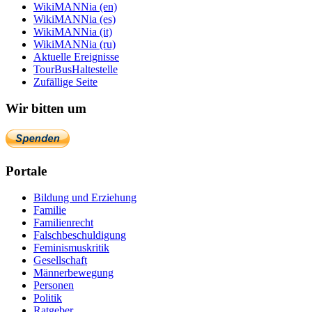
WikiMANNia (en)
WikiMANNia (es)
WikiMANNia (it)
WikiMANNia (ru)
Aktuelle Ereignisse
TourBusHaltestelle
Zufällige Seite
Wir bitten um
Portale
Bildung und Erziehung
Familie
Familienrecht
Falschbeschuldigung
Feminismuskritik
Gesellschaft
Männerbewegung
Personen
Politik
Ratgeber