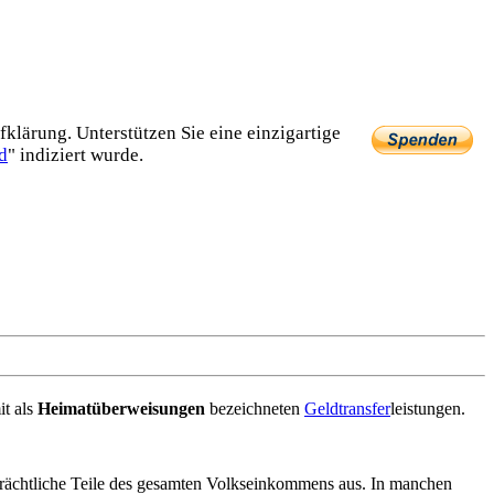
lärung. Unterstützen Sie eine einzig­artige
d
" indiziert wurde.
it als
Heimat­überweisungen
bezeichneten
Geldtransfer
­leistungen.
rächtliche Teile des gesamten Volks­ein­kommens aus. In manchen