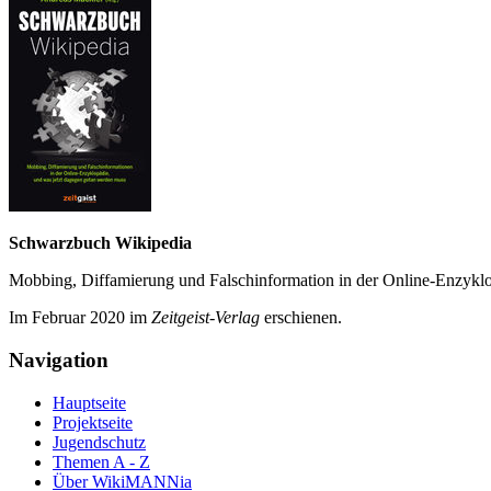
Schwarzbuch Wikipedia
Mobbing, Diffamierung und Falsch­information in der Online-Enzyklo­
Im Februar 2020 im
Zeit­geist-Verlag
erschienen.
Navigation
Hauptseite
Projektseite
Jugendschutz
Themen A - Z
Über WikiMANNia