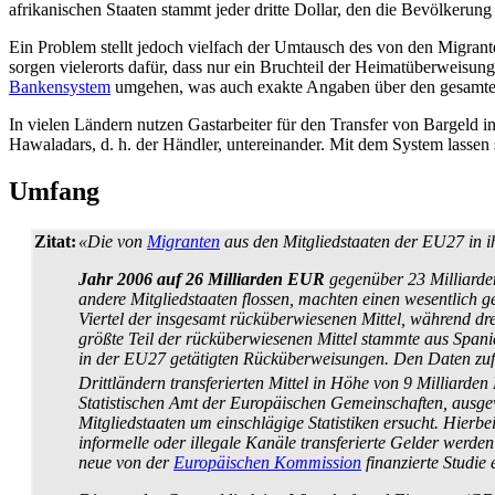
afrikanischen Staaten stammt jeder dritte Dollar, den die Bevölkerun
Ein Problem stellt jedoch vielfach der Umtausch des von den Migra
sorgen vielerorts dafür, dass nur ein Bruchteil der Heimat­über­weisung
Bankensystem
umgehen, was auch exakte Angaben über den gesamten
In vielen Ländern nutzen Gastarbeiter für den Transfer von Bargeld i
Hawaladars, d. h. der Händler, untereinander. Mit dem System lassen
Umfang
Zitat:
«Die von
Migranten
aus den Mitglied­staaten der EU27 in ih
Jahr 2006 auf 26 Milliarden EUR
gegenüber 23 Milliarden
andere Mitglied­staaten flossen, machten einen wesentlich 
Viertel der insgesamt rück­über­wiesenen Mittel, während dr
größte Teil der rück­über­wiesenen Mittel stammte aus Spani
in der EU27 getätigten Rück­über­weisungen. Den Daten zu
Drittländern transferierten Mittel in Höhe von 9 Milliarden
Statistischen Amt der Europäischen Gemein­schaften, ausgew
Mitglied­staaten um einschlägige Statistiken ersucht. Hierbei
informelle oder illegale Kanäle transferierte Gelder werden
neue von der
Europäischen Kommission
finanzierte Studie 