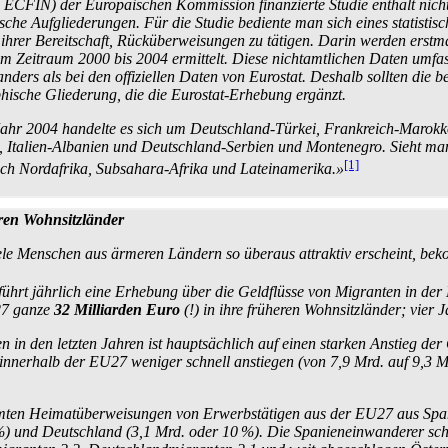
 ECFIN) der Europäischen Kommission finanzierte Studie enthält nich
he Auf­gliederungen. Für die Studie bediente man sich eines statistis
rer Bereitschaft, Rück­über­weisungen zu tätigen. Darin werden erstm
im Zeitraum 2000 bis 2004 ermittelt. Diese nichtamtlichen Daten umfa
nders als bei den offiziellen Daten von Eurostat. Deshalb sollten die 
phische Gliederung, die die Eurostat-Erhebung ergänzt.
m Jahr 2004 handelte es sich um Deutschland-Türkei, Frankreich-Maro
 Italien-Albanien und Deutschland-Serbien und Montenegro. Sieht man 
[1]
nach Nordafrika, Subsahara-Afrika und Lateinamerika.»
eren Wohnsitzländer
e Menschen aus ärmeren Ländern so überaus attraktiv erscheint, bekomm
führt jährlich eine Erhebung über die Geldflüsse von Migranten in der
27 ganze
32 Milliarden Euro
(!) in ihre früheren Wohn­sitz­länder; vier
 den letzten Jahren ist hauptsächlich auf einen starken Anstieg der G
nnerhalb der EU27 weniger schnell anstiegen (von 7,9 Mrd. auf 9,3 Mrd
amten Heimat­überweisungen von Erwerbs­tätigen aus der EU27 aus Sp
 %) und Deutschland (3,1 Mrd. oder 10 %). Die Spanien­einwanderer sc