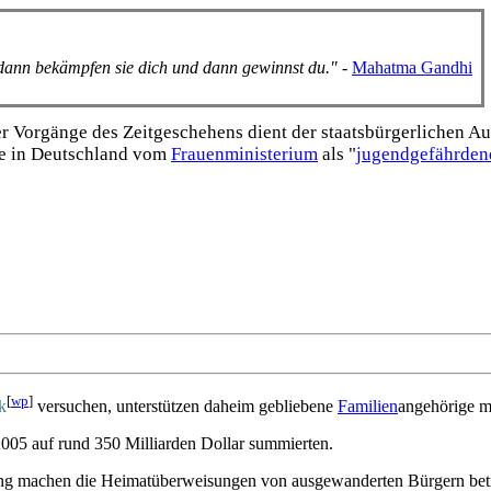
, dann bekämpfen sie dich und dann gewinnst du."
-
Mahatma Gandhi
Vorgänge des Zeitgeschehens dient der staats­bürgerlichen Aufk
e in Deutschland vom
Frauen­ministerium
als "
jugend­gefährden
[
wp
]
k
versuchen, unterstützen daheim gebliebene
Familien
­angehörige m
2005 auf rund 350 Milliarden Dollar summierten.
tung machen die Heimat­über­weisungen von aus­gewanderten Bürgern bet