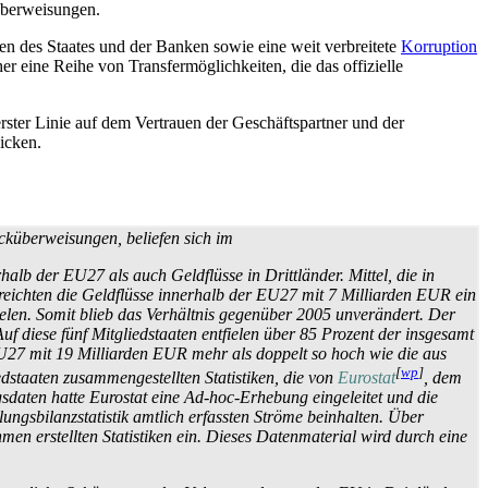
über­weisungen.
n des Staates und der Banken sowie eine weit verbreitete
Korruption
er eine Reihe von Transfer­möglichkeiten, die das offizielle
 erster Linie auf dem Vertrauen der Geschäfts­partner und der
icken.
k­über­weisungen, beliefen sich im
b der EU27 als auch Geldflüsse in Drittländer. Mittel, die in
erreichten die Geldflüsse innerhalb der EU27 mit 7 Milliarden EUR ein
fielen. Somit blieb das Verhältnis gegenüber 2005 unverändert. Der
f diese fünf Mitglied­staaten entfielen über 85 Prozent der insgesamt
U27 mit 19 Milliarden EUR mehr als doppelt so hoch wie die aus
[
wp
]
d­staaten zusammen­gestellten Statistiken, die von
Eurostat
, dem
­daten hatte Eurostat eine Ad-hoc-Erhebung eingeleitet und die
lungs­bilanz­statistik amtlich erfassten Ströme beinhalten. Über
men erstellten Statistiken ein. Dieses Datenmaterial wird durch eine