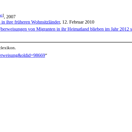
xt
]
, 2007
 in ihre früheren Wohnsitzländer
, 12. Februar 2010
erweisungen von Migranten in ihr Heimatland blieben im Jahr 2012 st
lexikon.
überweisung&oldid=98669
“