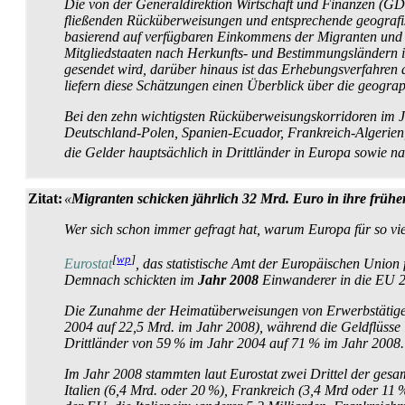
Die von der Generaldirektion Wirtschaft und Finanzen (GD
fließenden Rück­überweisungen und entsprechende geografisc
basierend auf verfügbaren Einkommens der Migranten und ih
Mitglied­staaten nach Herkunfts- und Bestimmungs­ländern 
gesendet wird, darüber hinaus ist das Erhebungs­verfahren a
liefern diese Schätzungen einen Überblick über die geogra
Bei den zehn wichtigsten Rück­über­weisungs­korridoren i
Deutschland-Polen, Spanien-Ecuador, Frankreich-Algerien,
die Gelder hauptsächlich in Drittländer in Europa sowie 
Zitat:
«
Migranten schicken jährlich 32 Mrd. Euro in ihre früh
Wer sich schon immer gefragt hat, warum Europa für so viel
[
wp
]
Eurostat
, das statistische Amt der Europäischen Union 
Demnach schickten im
Jahr 2008
Einwanderer in die EU 
Die Zunahme der Heimatüberweisungen von Erwerbs­tätigen in
2004 auf 22,5 Mrd. im Jahr 2008), während die Geldflüsse i
Drittländer von 59 % im Jahr 2004 auf 71 % im Jahr 2008.
Im Jahr 2008 stammten laut Eurostat zwei Drittel der ges
Italien (6,4 Mrd. oder 20 %), Frankreich (3,4 Mrd oder 11