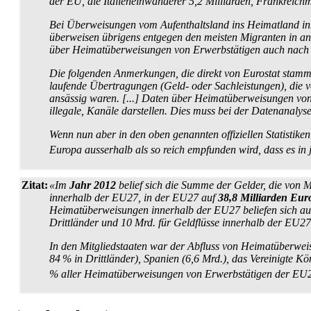
der EU, die Italien­einwanderer 5,2 Milliarden, Frankreich
Bei Überweisungen vom Aufenthaltsland ins Heimatland inne
überweisen übrigens entgegen den meisten Migranten in and
über Heimat­über­weisungen von Erwerbs­tätigen auch nach 
Die folgenden Anmerkungen, die direkt von Eurostat stammen
laufende Übertragungen (Geld- oder Sach­leistungen), die 
ansässig waren. [...] Daten über Heimat­über­weisungen von 
illegale, Kanäle darstellen. Dies muss bei der Datenanalys
Wenn nun aber in den oben genannten offiziellen Statistiken
Europa ausserhalb als so reich empfunden wird, dass es in
Zitat:
«Im
Jahr 2012
belief sich die Summe der Gelder, die von 
innerhalb der EU27, in der EU27 auf
38,8 Milliarden Eur
Heimatüberweisungen innerhalb der EU27 beliefen sich auf 1
Drittländer und 10 Mrd. für Geldflüsse innerhalb der EU27
In den Mitglied­staaten war der Abfluss von Heimat­über­we
84 % in Drittländer), Spanien (6,6 Mrd.), das Vereinigte Kö
% aller Heimat­überweisungen von Erwerbs­tätigen der EU