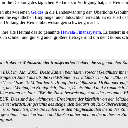
g für die Deckung des täglichen Bedarfs zur Verfügung hat, aus Heimat­
nten überwiesenen
Geldes
in die Landes­währung dar. Überhöhte Gebühre
en die eigentlichen Empfänger auch tatsächlich erreicht. Es existiert dah
 Umfang der Heimat­über­weisungen schwierig macht.
n ihre alte Heimat das so genannte
Hawala-Finanzsystem
. Es basiert in
 sich schnell und günstig auch größere Beträge rund um den Globus sch
re früheren Wohnsitz­länder transferierten Gelder, die so genannten Rüc
 EUR im Jahr 2005. Diese Zahlen beinhalten sowohl Geldflüsse innerhal
geringeren Anteil aus als die Geldströme in Drittländer. Im Jahr 2006 
ei Viertel bzw. 19 Milliarden EUR auf die Geldflüsse in Drittländer ent
en, dem Vereinigten Königreich, Italien, Deutschland und Frankreich. Au
folge waren im Jahr 2006 die Rück­über­weisungen aus der gesamten E
 EUR. Dies sind die wichtigsten Ergebnisse der kürzlich von den Mitglie
ertet wurden. Angesichts des steigenden Bedarfs an Rück­über­weisungs
 ist zu beachten, dass die Daten aus den Mitglied­staaten die in der Zah
 gewöhnlich nicht erhoben und fließen daher nicht in die in diesem Rah
ergänzt.