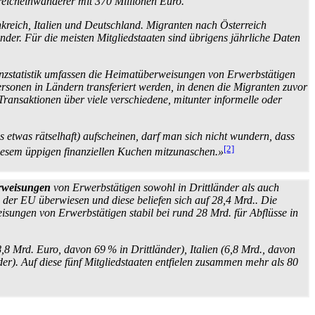
reich­einwanderer mit 370 Millionen Euro.
kreich, Italien und Deutschland. Migranten nach Österreich
r. Für die meisten Mitglied­staaten sind übrigens jährliche Daten
z­statistik umfassen die Heimat­über­weisungen von Erwerbs­tätigen
rsonen in Ländern transferiert werden, in denen die Migranten zuvor
 Transaktionen über viele verschiedene, mitunter informelle oder
s etwas rätselhaft) aufscheinen, darf man sich nicht wundern, dass
[2]
iesem üppigen finanziellen Kuchen mitzunaschen.»
r­weisungen
von Erwerbstätigen sowohl in Drittländer als auch
 der EU überwiesen und diese beliefen sich auf 28,4 Mrd.. Die
isungen von Erwerbstätigen stabil bei rund 28 Mrd. für Abflüsse in
,8 Mrd. Euro, davon 69 % in Drittländer), Italien (6,8 Mrd., davon
er). Auf diese fünf Mitglied­staaten entfielen zusammen mehr als 80