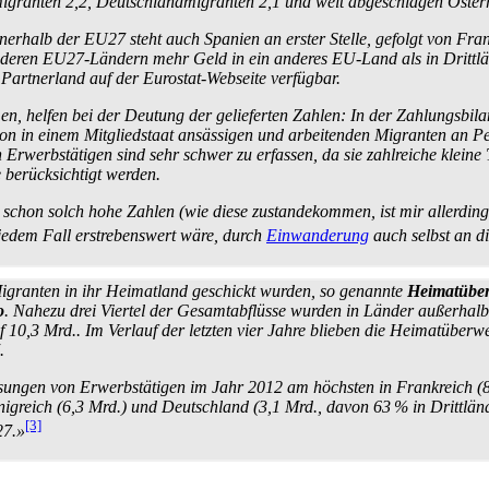
­migranten 2,2, Deutschland­migranten 2,1 und weit abgeschlagen Öster
rhalb der EU27 steht auch Spanien an erster Stelle, gefolgt von Fran
eren EU27-Ländern mehr Geld in ein anderes EU-Land als in Drittlände
Partnerland auf der Eurostat-Webseite verfügbar.
, helfen bei der Deutung der gelieferten Zahlen: In der Zahlungs­bilan
von in einem Mitgliedstaat ansässigen und arbeitenden Migranten an Pe
Erwerbs­tätigen sind sehr schwer zu erfassen, da sie zahlreiche kleine
e berücksichtigt werden.
 schon solch hohe Zahlen (wie diese zustande­kommen, ist mir allerding
 jedem Fall erstrebenswert wäre, durch
Einwanderung
auch selbst an d
Migranten in ihr Heimatland geschickt wurden, so genannte
Heimat­übe
o
. Nahezu drei Viertel der Gesamt­abflüsse wurden in Länder außerhalb
0,3 Mrd.. Im Verlauf der letzten vier Jahre blieben die Heimat­überwe
.
isungen von Erwerbs­tätigen im Jahr 2012 am höchsten in Frankreich (8
nigreich (6,3 Mrd.) und Deutschland (3,1 Mrd., davon 63 % in Drittländ
[3]
27.»