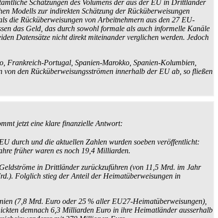
tamtliche Schätzungen des Volumens der aus der EU in Drittländer
chen Modells zur indirekten Schätzung der Rück­über­weisungen
als die Rück­über­weisungen von Arbeit­nehmern aus den 27 EU-
ssen das Geld, das durch sowohl formale als auch informelle Kanäle
beiden Datensätze nicht direkt miteinander verglichen werden. Jedoch
kko, Frankreich-Portugal, Spanien-Marokko, Spanien-Kolumbien,
von den Rück­über­weisungs­strömen innerhalb der EU ab, so fließen
t jetzt eine klare finanzielle Antwort:
 EU durch und die aktuellen Zahlen wurden soeben veröffentlicht:
 Jahre früher waren es noch 19,4 Milliarden.
eldströme in Drittländer zurück­zu­führen (von 11,5 Mrd. im Jahr
.). Folglich stieg der Anteil der Heimat­über­weisungen in
anien (7,8 Mrd. Euro oder 25 % aller EU27-Heimat­überweisungen),
hickten demnach 6,3 Milliarden Euro in ihre Heimatländer ausserhalb