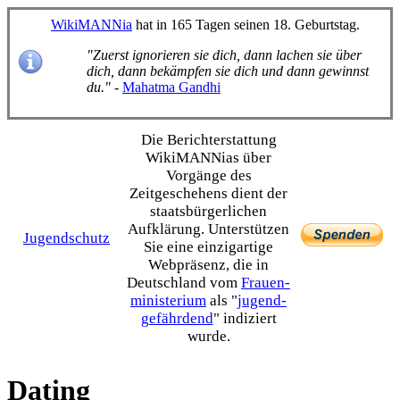
WikiMANNia
hat in 165 Tagen seinen 18. Geburtstag.
"Zuerst ignorieren sie dich, dann lachen sie über
dich, dann bekämpfen sie dich und dann gewinnst
du."
-
Mahatma Gandhi
Die Bericht­erstattung
WikiMANNias über
Vorgänge des
Zeitgeschehens dient der
staats­bürgerlichen
Aufklärung. Unterstützen
Jugendschutz
Sie eine einzig­artige
Webpräsenz, die in
Deutschland vom
Frauen­
ministerium
als "
jugend­
gefährdend
" indiziert
wurde.
Dating