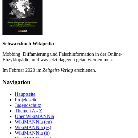
Schwarzbuch Wikipedia
Mobbing, Diffamierung und Falsch­information in der Online-
Enzyklo­pädie, und was jetzt da­gegen getan werden muss.
Im Februar 2020 im
Zeit­geist-Verlag
erschienen.
Navigation
Hauptseite
Projektseite
Jugendschutz
Themen A - Z
Über WikiMANNia
WikiMANNia (en)
WikiMANNia (es)
WikiMANNia (it)