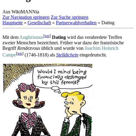
Aus WikiMANNia
Zur Navigation springen
Zur Suche springen
Hauptseite
»
Gesellschaft
»
Partnerwahlverhalten
» Dating
[
wp
]
Mit dem
Anglizismus
Dating
wird das verabredete Treffen
zweier Menschen bezeichnet. Früher war dazu der französische
Begriff
Rendezvous
üblich und wurde von
Joachim Heinrich
[
wp
]
Campe
(1746-1818) als
Stelldichein
eingedeutscht.