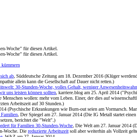
n-Woche" für diesen Artikel.
n-Woche" für diesen Artikel.
zu kümmern
sich ab
, Süddeutsche Zeitung am 18. Dezember 2016 (Klüger werdende 
pathie allein kann die Gesellschaft auf Dauer nicht retten.)
eitswelt: 30-Stunden-Woche, volles Gehalt, weniger Anwesenheitswah
ir uns leisten können sollten
, karriere.blog am 25. April 2014 ("Psych
e Menschen wollen: mehr vom Leben. Einer, der dies auf wissen­schaft­li
zten Arbeitszeit auf 30 Stunden.)
014 (Psychische Erkrankungen wie Burn-out seien am Vormarsch. Man arb
 Familien
, Der Spiegel am 27. Januar 2014 (Die IG Metall startet einen 
tzen, berichtet die "Welt".)
fordert für Familien 30-Stunden-Woche
, Die Welt am 27. Januar 2014 (D
den-Woche. Die
reduzierte Arbeitszeit
soll aber weiterhin als Vollzeit gelt
he
, WAZ am 27. Januar 2014