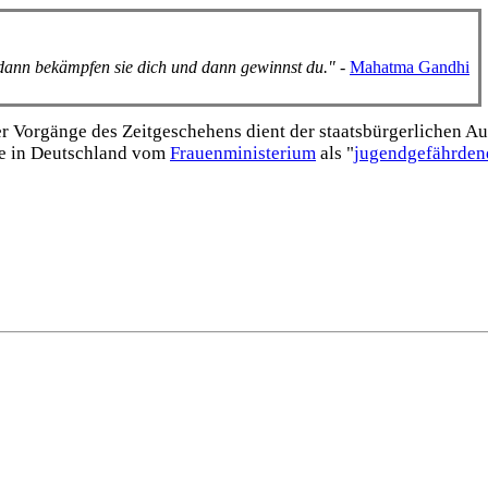
, dann bekämpfen sie dich und dann gewinnst du."
-
Mahatma Gandhi
Vorgänge des Zeitgeschehens dient der staats­bürgerlichen Aufk
e in Deutschland vom
Frauen­ministerium
als "
jugend­gefährden