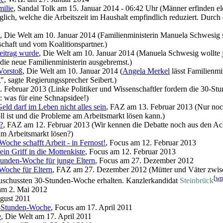
milie
, Sandal Tolk am 15. Januar 2014 - 06:42 Uhr (Männer erfinden elek
lich, welche die Arbeitszeit im Haushalt empfindlich reduziert. Durch
, Die Welt am 10. Januar 2014 (Familienministerin Manuela Schwesig set
schaft und vom Koalitions­partner.)
eitrag wurde
, Die Welt am 10. Januar 2014 (Manuela Schwesig wollte 
 die neue Familienministerin ausgebremst.)
Vorstoß
, Die Welt am 10. Januar 2014 (
Angela Merkel
lässt Familienmi
", sagte Regierungssprecher Seibert.)
 Februar 2013 (Linke Politiker und Wissenschaftler fordern die 30-St
 was für eine Schnapsidee!)
ld darf im Leben nicht alles sein
, FAZ am 13. Februar 2013 (Nur noc
oll ist und die Probleme am Arbeitsmarkt lösen kann.)
?
, FAZ am 12. Februar 2013 (Wir kennen die Debatte noch aus den Achtz
am Arbeitsmarkt lösen?)
che schafft Arbeit - in Fernost!
, Focus am 12. Februar 2013
ein Griff in die Mottenkiste
, Focus am 12. Februar 2013
unden-Woche für junge Eltern
, Focus am 27. Dezember 2012
Woche für Eltern
, FAZ am 27. Dezember 2012 (Mütter und Väter zwis
[
w
ezuschussten 30-Stunden-Woche erhalten. Kanzlerkandidat
Steinbrück
t am 2. Mai 2012
ugust 2011
30-Stunden-Woche
, Focus am 17. April 2011
e
, Die Welt am 17. April 2011