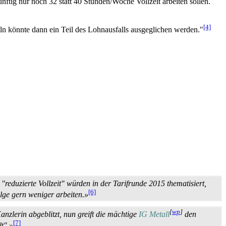
nftig nur noch 32 statt 40 Stunden/Woche Vollzeit arbeiten sollen.
[4]
teln könnte dann ein Teil des Lohnausfalls ausgeglichen werden."
reduzierte Vollzeit" würden in der Tarifrunde 2015 thematisiert,
[6]
lge gern weniger arbeiten.»
[
wp
]
nzlerin abgeblitzt, nun greift die mächtige
IG Metall
den
[7]
lt".»