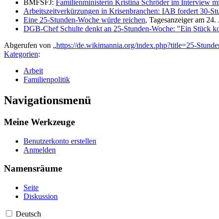
BMFSFJ:
Familienministerin Kristina Schröder im Interview 
Arbeitszeitverkürzungen in Krisenbranchen: IAB fordert 30-
Eine 25-Stunden-Woche würde reichen
, Tagesanzeiger am 24.
DGB-Chef Schulte denkt an 25-Stunden-Woche: "Ein Stück ko
Abgerufen von „
https://de.wikimannia.org/index.php?title=25-Stu
Kategorien
:
Arbeit
Familienpolitik
Navigationsmenü
Meine Werkzeuge
Benutzerkonto erstellen
Anmelden
Namensräume
Seite
Diskussion
Deutsch