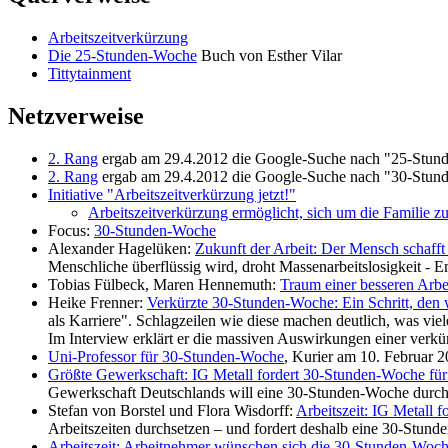
Arbeitszeitverkürzung
Die 25-Stunden-Woche
Buch von Esther Vilar
Tittytainment
Netzverweise
2. Rang
ergab am 29.4.2012 die Google-Suche nach "25-Stunde
2. Rang
ergab am 29.4.2012 die Google-Suche nach "30-Stunde
Initiative "Arbeitszeitverkürzung jetzt!"
Arbeitszeitverkürzung ermöglicht, sich um die Familie 
Focus:
30-Stunden-Woche
Alexander Hagelüken:
Zukunft der Arbeit: Der Mensch schafft 
Menschliche überflüssig wird, droht Massenarbeitslosigkeit - Em
Tobias Fülbeck, Maren Hennemuth:
Traum einer besseren Arb
Heike Frenner:
Verkürzte 30-Stunden-Woche: Ein Schritt, den w
als Karriere". Schlagzeilen wie diese machen deutlich, was viel
Im Interview erklärt er die massiven Auswirkungen einer verkür
Uni-Professor für 30-Stunden-Woche
, Kurier am 10. Februar 2
Größte Gewerkschaft: IG Metall fordert 30-Stunden-Woche für
Gewerkschaft Deutschlands will eine 30-Stunden-Woche durchse
Stefan von Borstel und Flora Wisdorff:
Arbeitszeit: IG Metall 
Arbeitszeiten durchsetzen – und fordert deshalb eine 30-Stun
Arbeitszeit: Arbeitnehmer wünschen sich die 30-Stunden-Woc