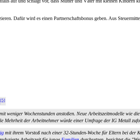
falls auf und schlägt vor, dass Mütter und Väter mit kleinen Kindern kü
uzieren. Dafür wird es einen Partnerschafts­bonus geben. Aus Steuermit
[5]
p
t mit weniger Wochenstunden anstoßen. Neue Arbeitszeitmodelle wie die "
ße Mehrheit der Arbeitnehmer würde einer Umfrage der IG Metall zufo
ig
mit ihrem Vorstoß nach einer 32-Stunden-Woche für Eltern bei der Ka
eduzierte Arbeitszeit für junge
Familien
durchsetzen, berichtet die "We