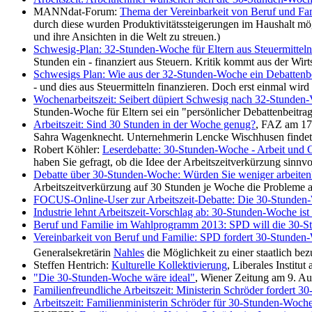
MANNdat-Forum:
Thema der Vereinbarkeit von Beruf und Fa
durch diese wurden Produktivitäts­steigerungen im Haushalt mög
und ihre Ansichten in die Welt zu streuen.)
Schwesig-Plan: 32-Stunden-Woche für Eltern aus Steuermitteln
Stunden ein - finanziert aus Steuern. Kritik kommt aus der Wirt
Schwesigs Plan: Wie aus der 32-Stunden-Woche ein Debattenb
- und dies aus Steuermitteln finanzieren. Doch erst einmal wird
Wochenarbeitszeit: Seibert düpiert Schwesig nach 32-Stunden-
Stunden-Woche für Eltern sei ein "persönlicher Debattenbeitrag
Arbeitszeit: Sind 30 Stunden in der Woche genug?
, FAZ am 17.
Sahra Wagenknecht. Unternehmerin Lencke Wischhusen findet:
Robert Köhler:
Leserdebatte: 30-Stunden-Woche - Arbeit und Ge
haben Sie gefragt, ob die Idee der Arbeitszeitverkürzung sinnv
Debatte über 30-Stunden-Woche: Würden Sie weniger arbeiten
Arbeitszeitverkürzung auf 30 Stunden je Woche die Probleme 
FOCUS-Online-User zur Arbeitszeit-Debatte: Die 30-Stunden-Wo
Industrie lehnt Arbeitszeit-Vorschlag ab: 30-Stunden-Woche ist 
Beruf und Familie im Wahlprogramm 2013: SPD will die 30-St
Vereinbarkeit von Beruf und Familie: SPD fordert 30-Stunden-
Generalsekretärin
Nahles
die Möglichkeit zu einer staatlich b
Steffen Hentrich:
Kulturelle Kollektivierung
, Liberales Institu
"Die 30-Stunden-Woche wäre ideal"
, Wiener Zeitung am 9. A
Familienfreundliche Arbeitszeit: Ministerin Schröder fordert 
Arbeitszeit: Familienministerin Schröder für 30-Stunden-Woch