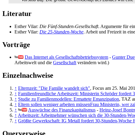
Literatur
Esther Vilar:
Die Fünf-Stunden-Gesellschaft
. Argumente für ei
Esther Vilar:
Die 25-Stunden-Woche
. Arbeit und Freizeit in 
Vorträge
Das Internet als Gesellschaftsbetriebssystem
-
Gunter Due
Arbeitswelt und die
Gesellschaft
verändern wird.)
Einzelnachweise
↑
Elternzeit: "Die Familie wandelt sich"
, Focus am 25. Mai 20
↑
Familienfreundliche Arbeitszeit: Ministerin Schröder forder
↑
Studie zu Familienmodellen: Ermattete Emanzipation
, TAZ a
↑
Eltern sollen weniger arbeiten müssenFrau Ministerin, wer z
↑
Auswüchse des Finanzkapitalismus
-
Heinz-Josef Bontr
↑
Arbeitszeit: Arbeitnehmer wünschen sich die 30-Stunden-Wo
↑
Größte Gewerkschaft: IG Metall fordert 30-Stunden-Woche f
Querverweise