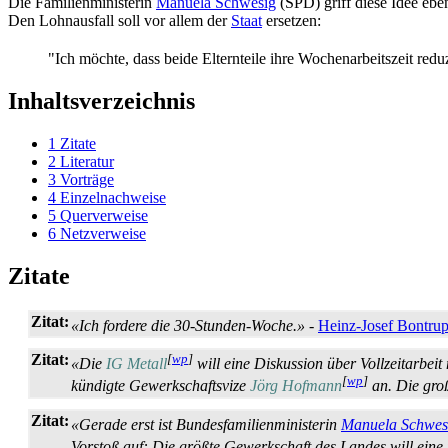
Die Familienministerin
Manuela Schwesig
(SPD) griff diese Idee eben
Den Lohnausfall soll vor allem der
Staat
ersetzen:
"Ich möchte, dass beide Elternteile ihre Wochenarbeitszeit red
Inhaltsverzeichnis
1
Zitate
2
Literatur
3
Vorträge
4
Einzelnachweise
5
Querverweise
6
Netzverweise
Zitate
Zitat:
«Ich fordere die 30-Stunden-Woche.»
-
Heinz-Josef Bontru
Zitat:
[
wp
]
«Die
IG Metall
will eine Diskussion über Vollzeitarbei
[
wp
]
kündigte Gewerkschaftsvize
Jörg Hofmann
an. Die gro
Zitat:
«Gerade erst ist Bundesfamilienministerin
Manuela Schwes
Vorstoß auf: Die größte Gewerkschaft des Landes will eine r