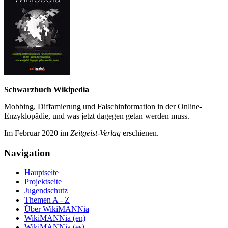
Schwarzbuch Wikipedia
Mobbing, Diffamierung und Falsch­information in der Online-
Enzyklo­pädie, und was jetzt da­gegen getan werden muss.
Im Februar 2020 im
Zeit­geist-Verlag
erschienen.
Navigation
Hauptseite
Projektseite
Jugendschutz
Themen A - Z
Über WikiMANNia
WikiMANNia (en)
WikiMANNia (es)