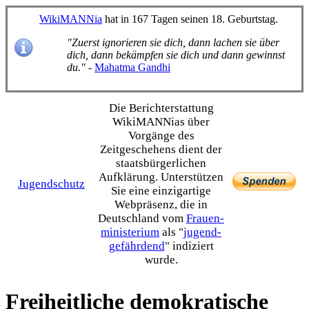
WikiMANNia
hat in 167 Tagen seinen 18. Geburtstag.
"Zuerst ignorieren sie dich, dann lachen sie über
dich, dann bekämpfen sie dich und dann gewinnst
du."
-
Mahatma Gandhi
Die Bericht­erstattung
WikiMANNias über
Vorgänge des
Zeitgeschehens dient der
staats­bürgerlichen
Aufklärung. Unterstützen
Jugendschutz
Sie eine einzig­artige
Webpräsenz, die in
Deutschland vom
Frauen­
ministerium
als "
jugend­
gefährdend
" indiziert
wurde.
Freiheitliche demokratische