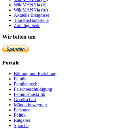
WikiMANNia (it)
WikiMANNia (ru)
Aktuelle Ereignisse
TourBusHaltestelle
Zufällige Seite
Wir bitten um
Portale
Bildung und Erziehung
Familie
Familienrecht
Falschbeschuldigung
Feminismuskritik
Gesellschaft
Männerbewegung
Personen
Politik
Ratgeber
Sprache