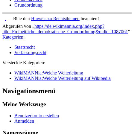
Grundordnung
Bitte den
Hinweis zu Rechtsthemen
beachten!
Abgerufen von „
https://de.wikimannia.org/index.php?
title=Freiheitliche_demokratische_Grundordnung&oldid=1087061
“
Kategorien
:
Staatsrecht
Verfassungsrecht
Versteckte Kategorien:
WikiMANNia:Weiche Weiterleitung
WikiMANNia:Weiche Weiterleitung auf Wikipedia
Navigationsmenü
Meine Werkzeuge
Benutzerkonto erstellen
Anmelden
Namensräume