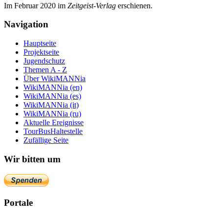
Im Februar 2020 im
Zeit­geist-Verlag
erschienen.
Navigation
Hauptseite
Projektseite
Jugendschutz
Themen A - Z
Über WikiMANNia
WikiMANNia (en)
WikiMANNia (es)
WikiMANNia (it)
WikiMANNia (ru)
Aktuelle Ereignisse
TourBusHaltestelle
Zufällige Seite
Wir bitten um
Portale