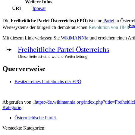
Weitere Infos
URL
fpoe.at
Die
Freiheitliche Partei Österreichs
(
FPÖ
) ist eine
Partei
in Österre
[
wp
Wertesystems der bürgerlich-demokratischen
Revolution von 1848
Mit diesem Link verlassen Sie
WikiMANNia
und erreichen einen Art
Freiheitliche Partei Österreichs
Diese Seite ist eine weiche Weiterleitung.
Querverweise
Besitzer eines Parteibuchs der FPÖ
Abgerufen von „
https://de.wikimannia.org/index.php?title=Freiheitl
Kategorie
:
Österreichische Partei
Versteckte Kategorien: