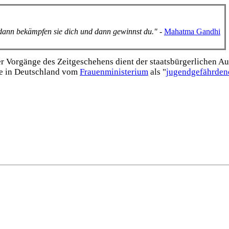
, dann bekämpfen sie dich und dann gewinnst du."
-
Mahatma Gandhi
Vorgänge des Zeitgeschehens dient der staats­bürgerlichen Aufk
e in Deutschland vom
Frauen­ministerium
als "
jugend­gefährden