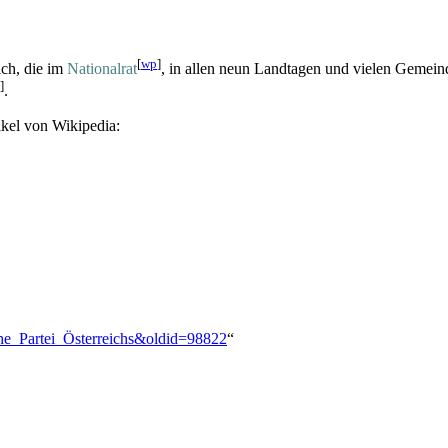
[
wp
]
ich, die im
Nationalrat
, in allen neun Landtagen und vielen Gemeinder
]
.
ikel von Wikipedia:
iche_Partei_Österreichs&oldid=98822
“